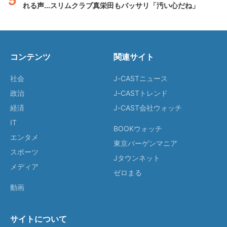
れる声...スリムクラブ真栄田もバッサリ「汚い心だね」
コンテンツ
関連サイト
社会
J-CASTニュース
政治
J-CASTトレンド
経済
J-CAST会社ウォッチ
IT
BOOKウォッチ
エンタメ
東京バーゲンマニア
スポーツ
Jタウンネット
メディア
ゼロまる
動画
サイトについて