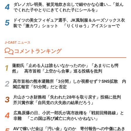
ダレノガレ明美、被災地炊き出しで細やかな心遣い...「並ん
でくれた子やとりにきてくれた子にシールを」
ドイツの美女フィギュア選手、JK風制服＆ルーズソックス衣
装で「激カワ」ショット 「りくりゅう」アイスショーで
J-CAST ニュース
コメントランキング
蓮舫氏「止める人は誰もいなかったのか」「あまりにも愕
然」 高市首相「上空から合掌」巡る投稿を批判
高市首相の熊本避難所「3分間」しか視察せず？SNS拡散 内
閣広報官「51分間」だと否定
片山さつき財務相「失われた28年を取り戻す」投稿に批判
芥川賞作家「自民党の大失政の結果だろう」
広島原爆の日、小沢一郎氏が高市政権を「戦前回帰路線」と
非難 「この国は再び滅亡に向かいかねない」
AVで稼いだ金は「汚い金」なのか 寄付報告への中傷にあき