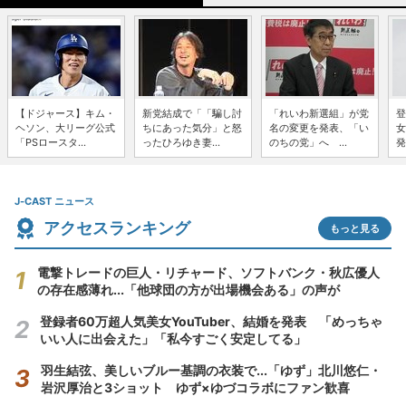
【ドジャース】キム・
新党結成で「「騙し討
「れいわ新選組」が党
登
ヘソン、大リーグ公式
ちにあった気分」と怒
名の変更を発表、「い
女
「PSロースタ...
ったひろゆき妻...
のちの党」へ ...
発
J-CAST ニュース
アクセスランキング
もっと見る
電撃トレードの巨人・リチャード、ソフトバンク・秋広優人
の存在感薄れ...「他球団の方が出場機会ある」の声が
登録者60万超人気美女YouTuber、結婚を発表 「めっちゃ
いい人に出会えた」「私今すごく安定してる」
羽生結弦、美しいブルー基調の衣装で...「ゆず」北川悠仁・
岩沢厚治と3ショット ゆず×ゆづコラボにファン歓喜