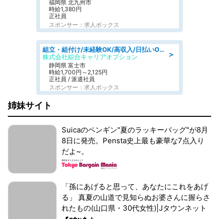
福岡県 北九州市
時給1,380円
正社員
スポンサー：求人ボックス
組立・組付け/未経験OK/高収入/日払いOK/交替制/20・30・40代活躍中
＞
株式会社綜合キャリアオプション
静岡県 富士市
時給1,700円～2,125円
正社員 / 派遣社員
スポンサー：求人ボックス
姉妹サイト
Suicaのペンギン"夏のラッキーバッグ"が8月
8日に発売。Pensta史上最も豪華な7点入り
だよ~。
「孫にあげると思って、あなたにこれをあげ
る」 真夏の山道で見知らぬお婆さんに握らさ
れたもの(山口県・30代女性)|Jタウンネット