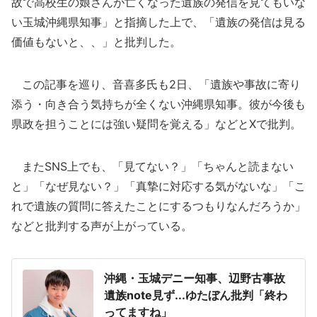
故で高校生の娘さんが亡くなった遺族の発信を見てもいな
い玉城沖縄県知事」と指摘した上で、「遺族の発信は見る
価値もないと、、」と批判した。
この記事を巡り、音喜多氏も2日、「遺族や事故に寄り
添う・向き合う気持ちが全くない沖縄県知事。彼が今後も
県政を担うことには強い疑問を覚える」などとXで批判。
またSNS上でも、「見てない？」「ちゃんと読まない
と」「なぜ見ない？」「真摯に対応する気がないな」「こ
れで遺族の質問に答えたことにするつもりなんだろうか」
などと批判する声が上がっている。
沖縄・玉城デニー知事、辺野古事故
遺族note見ず...ゆたぼん批判「終わ
ってますね」