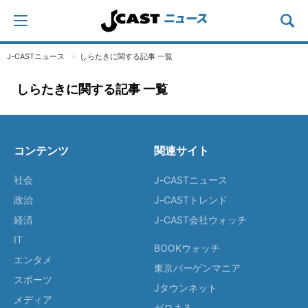
J-CASTニュース
しらたきに関する記事 一覧
しらたきに関する記事 一覧
コンテンツ
関連サイト
社会
J-CASTニュース
政治
J-CASTトレンド
経済
J-CAST会社ウォッチ
IT
BOOKウォッチ
エンタメ
東京バーゲンマニア
スポーツ
Jタウンネット
メディア
ゼロまる