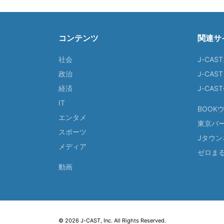
コンテンツ
関連サ
社会
J-CAS
政治
J-CAS
経済
J-CA
IT
BOOK
エンタメ
東京バ
スポーツ
Jタウン
メディア
ゼロま
動画
© 2026 J-CAST, Inc. All Rights Reserved.