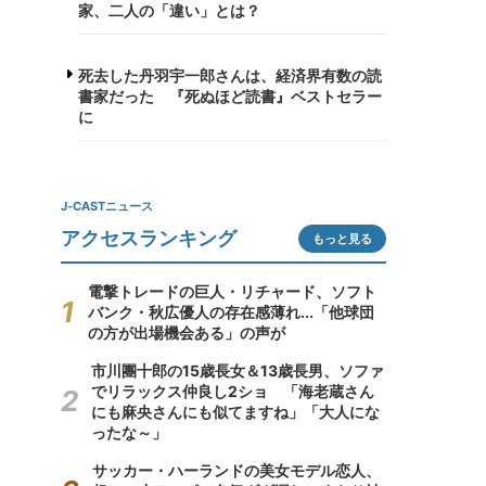
家、二人の「違い」とは？
死去した丹羽宇一郎さんは、経済界有数の読
書家だった 『死ぬほど読書』ベストセラー
に
J-CASTニュース
アクセスランキング
もっと見る
電撃トレードの巨人・リチャード、ソフト
バンク・秋広優人の存在感薄れ...「他球団
の方が出場機会ある」の声が
市川團十郎の15歳長女＆13歳長男、ソファ
でリラックス仲良し2ショ 「海老蔵さん
にも麻央さんにも似てますね」「大人にな
ったな～」
サッカー・ハーランドの美女モデル恋人、