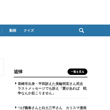
動画
クイズ
追悼
一覧を見る
長崎市出身・平和訴えた美輪明宏さん死去
ラストメッセージでも訴え「愛があれば 戦
争なんか起こりません」
つげ義春さんと白土三平さん カリスマ漫画