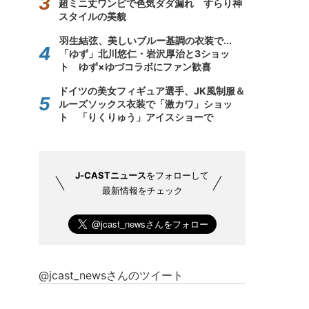
超ミニ丈ワンピで色気ダダ漏れ すらり神
スタイルの美貌
羽生結弦、美しいブルー基調の衣装で...
「ゆず」北川悠仁・岩沢厚治と3ショッ
ト ゆず×ゆづコラボにファン歓喜
ドイツの美女フィギュア選手、JK風制服＆
ルーズソックス衣装で「激カワ」ショッ
ト 「りくりゅう」アイスショーで
J-CASTニュース
をフォローして
最新情報をチェック
@jcast_newsさんのツイート