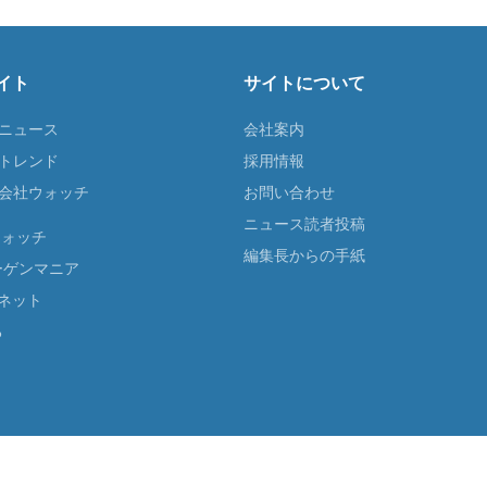
イト
サイトについて
Tニュース
会社案内
Tトレンド
採用情報
ST会社ウォッチ
お問い合わせ
ニュース読者投稿
ウォッチ
編集長からの手紙
ーゲンマニア
ネット
る