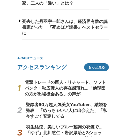
家、二人の「違い」とは？
死去した丹羽宇一郎さんは、経済界有数の読
書家だった 『死ぬほど読書』ベストセラー
に
J-CASTニュース
アクセスランキング
もっと見る
電撃トレードの巨人・リチャード、ソフト
バンク・秋広優人の存在感薄れ...「他球団
の方が出場機会ある」の声が
登録者60万超人気美女YouTuber、結婚を
発表 「めっちゃいい人に出会えた」「私
今すごく安定してる」
羽生結弦、美しいブルー基調の衣装で...
「ゆず」北川悠仁・岩沢厚治と3ショッ