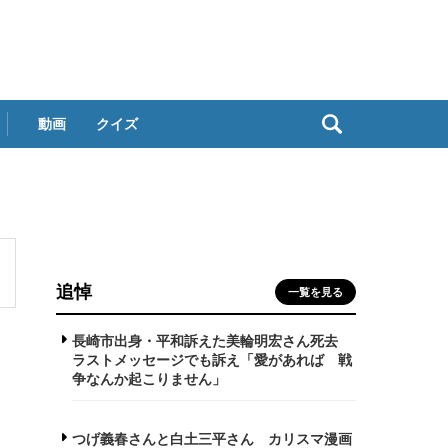
動画
クイズ
追悼
一覧を見る
長崎市出身・平和訴えた美輪明宏さん死去
ラストメッセージでも訴え「愛があれば 戦
争なんか起こりません」
つげ義春さんと白土三平さん カリスマ漫画