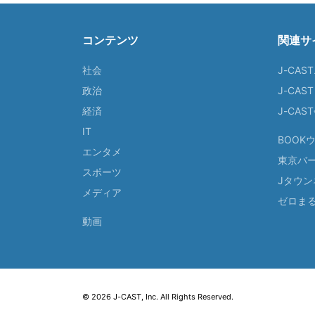
コンテンツ
関連サ
社会
J-CAS
政治
J-CAS
経済
J-CA
IT
BOOK
エンタメ
東京バ
スポーツ
Jタウン
メディア
ゼロま
動画
© 2026 J-CAST, Inc. All Rights Reserved.