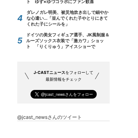
ト ゆず×ゆづコラボにファン歓喜
ダレノガレ明美、被災地炊き出しで細やか
な心遣い...「並んでくれた子やとりにきて
くれた子にシールを」
ドイツの美女フィギュア選手、JK風制服＆
ルーズソックス衣装で「激カワ」ショッ
ト 「りくりゅう」アイスショーで
J-CASTニュース
をフォローして
最新情報をチェック
@jcast_newsさんのツイート