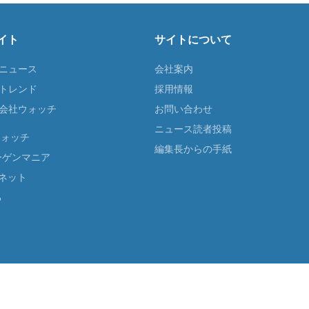
イト
サイトについて
Tニュース
会社案内
Tトレンド
採用情報
ST会社ウォッチ
お問い合わせ
ニュース読者投稿
ウォッチ
編集長からの手紙
ーゲンマニア
ネット
る