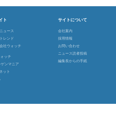
イト
サイトについて
Tニュース
会社案内
Tトレンド
採用情報
ST会社ウォッチ
お問い合わせ
ニュース読者投稿
ウォッチ
編集長からの手紙
ーゲンマニア
ネット
る