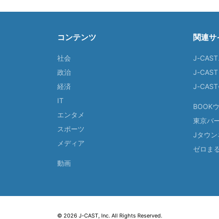
コンテンツ
関連サ
社会
J-CAS
政治
J-CAS
経済
J-CA
IT
BOOK
エンタメ
東京バ
スポーツ
Jタウン
メディア
ゼロま
動画
© 2026 J-CAST, Inc. All Rights Reserved.