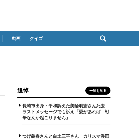
動画
クイズ
追悼
一覧を見る
長崎市出身・平和訴えた美輪明宏さん死去
ラストメッセージでも訴え「愛があれば 戦
争なんか起こりません」
つげ義春さんと白土三平さん カリスマ漫画