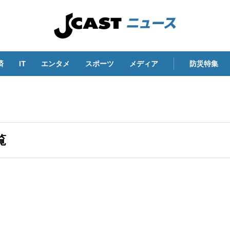
済
IT
エンタメ
スポーツ
メディア
防災特集
覧