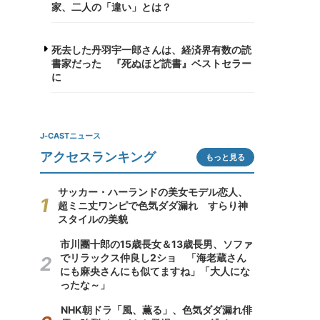
家、二人の「違い」とは？
死去した丹羽宇一郎さんは、経済界有数の読
書家だった 『死ぬほど読書』ベストセラー
に
J-CASTニュース
アクセスランキング
もっと見る
サッカー・ハーランドの美女モデル恋人、
超ミニ丈ワンピで色気ダダ漏れ すらり神
スタイルの美貌
市川團十郎の15歳長女＆13歳長男、ソファ
でリラックス仲良し2ショ 「海老蔵さん
にも麻央さんにも似てますね」「大人にな
ったな～」
NHK朝ドラ「風、薫る」、色気ダダ漏れ俳