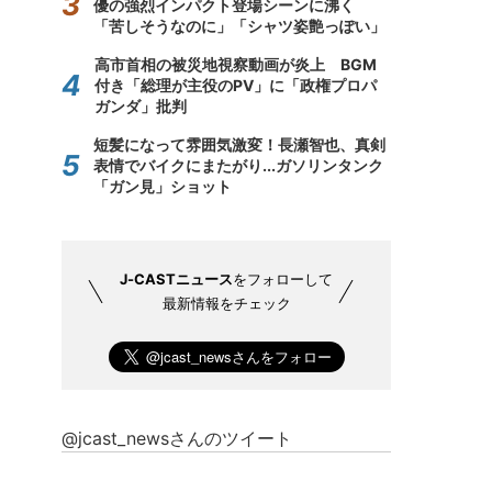
優の強烈インパクト登場シーンに沸く
「苦しそうなのに」「シャツ姿艶っぽい」
高市首相の被災地視察動画が炎上 BGM
付き「総理が主役のPV」に「政権プロパ
ガンダ」批判
短髪になって雰囲気激変！長瀬智也、真剣
表情でバイクにまたがり...ガソリンタンク
「ガン見」ショット
J-CASTニュース
をフォローして
最新情報をチェック
@jcast_newsさんのツイート