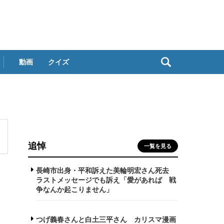
動画
クイズ
追悼
一覧を見る
長崎市出身・平和訴えた美輪明宏さん死去
ラストメッセージでも訴え「愛があれば 戦
争なんか起こりません」
つげ義春さんと白土三平さん カリスマ漫画