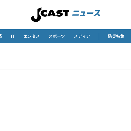
済
IT
エンタメ
スポーツ
メディア
防災特集