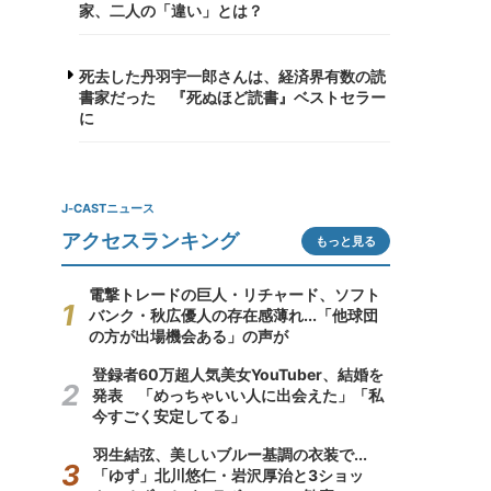
家、二人の「違い」とは？
死去した丹羽宇一郎さんは、経済界有数の読
書家だった 『死ぬほど読書』ベストセラー
に
J-CASTニュース
アクセスランキング
もっと見る
電撃トレードの巨人・リチャード、ソフト
バンク・秋広優人の存在感薄れ...「他球団
の方が出場機会ある」の声が
登録者60万超人気美女YouTuber、結婚を
発表 「めっちゃいい人に出会えた」「私
今すごく安定してる」
羽生結弦、美しいブルー基調の衣装で...
「ゆず」北川悠仁・岩沢厚治と3ショッ