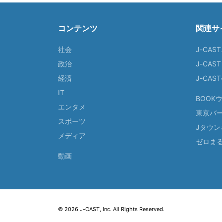
コンテンツ
関連サ
社会
J-CAS
政治
J-CAS
経済
J-CA
IT
BOOK
エンタメ
東京バ
スポーツ
Jタウン
メディア
ゼロま
動画
© 2026 J-CAST, Inc. All Rights Reserved.