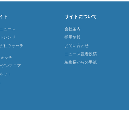
イト
サイトについて
Tニュース
会社案内
Tトレンド
採用情報
ST会社ウォッチ
お問い合わせ
ニュース読者投稿
ウォッチ
編集長からの手紙
ーゲンマニア
ネット
る