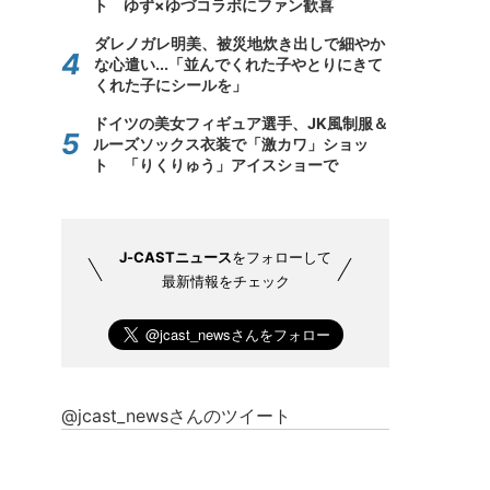
ト ゆず×ゆづコラボにファン歓喜
ダレノガレ明美、被災地炊き出しで細やか
な心遣い...「並んでくれた子やとりにきて
くれた子にシールを」
ドイツの美女フィギュア選手、JK風制服＆
ルーズソックス衣装で「激カワ」ショッ
ト 「りくりゅう」アイスショーで
J-CASTニュース
をフォローして
最新情報をチェック
@jcast_newsさんのツイート