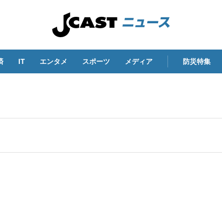
済
IT
エンタメ
スポーツ
メディア
防災特集