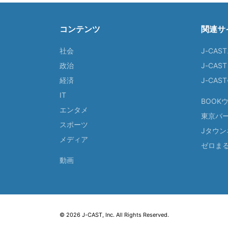
コンテンツ
関連サ
社会
J-CAS
政治
J-CAS
経済
J-CA
IT
BOOK
エンタメ
東京バ
スポーツ
Jタウン
メディア
ゼロま
動画
© 2026 J-CAST, Inc. All Rights Reserved.