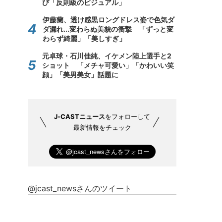
び「反則級のビジュアル」
伊藤蘭、透け感黒ロングドレス姿で色気ダ
ダ漏れ...変わらぬ美貌の衝撃 「ずっと変
わらず綺麗」「美しすぎ」
元卓球・石川佳純、イケメン陸上選手と2
ショット 「メチャ可愛い」「かわいい笑
顔」「美男美女」話題に
J-CASTニュース
をフォローして
最新情報をチェック
@jcast_newsさんのツイート