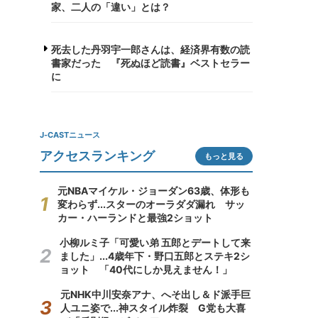
家、二人の「違い」とは？
死去した丹羽宇一郎さんは、経済界有数の読
書家だった 『死ぬほど読書』ベストセラー
に
J-CASTニュース
アクセスランキング
もっと見る
元NBAマイケル・ジョーダン63歳、体形も
変わらず...スターのオーラダダ漏れ サッ
カー・ハーランドと最強2ショット
小柳ルミ子「可愛い弟 五郎とデートして来
ました」...4歳年下・野口五郎とステキ2シ
ョット 「40代にしか見えません！」
元NHK中川安奈アナ、へそ出し＆ド派手巨
人ユニ姿で...神スタイル炸裂 G党も大喜