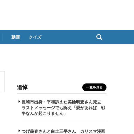
動画
クイズ
追悼
一覧を見る
長崎市出身・平和訴えた美輪明宏さん死去
ラストメッセージでも訴え「愛があれば 戦
争なんか起こりません」
つげ義春さんと白土三平さん カリスマ漫画