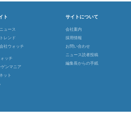
イト
サイトについて
Tニュース
会社案内
Tトレンド
採用情報
ST会社ウォッチ
お問い合わせ
ニュース読者投稿
ウォッチ
編集長からの手紙
ーゲンマニア
ネット
る