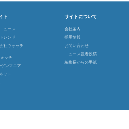
イト
サイトについて
Tニュース
会社案内
Tトレンド
採用情報
ST会社ウォッチ
お問い合わせ
ニュース読者投稿
ウォッチ
編集長からの手紙
ーゲンマニア
ネット
る