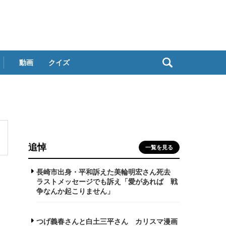
動画
クイズ
追悼
一覧を見る
長崎市出身・平和訴えた美輪明宏さん死去
ラストメッセージでも訴え「愛があれば 戦
争なんか起こりません」
つげ義春さんと白土三平さん カリスマ漫画