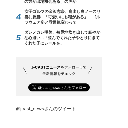
の方が出場機会ある」の声が
女子ゴルフの金沢志奈、肩出し白ノースリ
姿に反響...「可愛いにも程がある」 ゴル
フウェア姿と雰囲気変わって
ダレノガレ明美、被災地炊き出しで細やか
な心遣い...「並んでくれた子やとりにきて
くれた子にシールを」
J-CASTニュース
をフォローして
最新情報をチェック
@jcast_newsさんのツイート