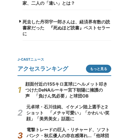
家、二人の「違い」とは？
死去した丹羽宇一郎さんは、経済界有数の読
書家だった 『死ぬほど読書』ベストセラー
に
J-CASTニュース
アクセスランキング
もっと見る
顔面付近の155キロ直球にヘルメット叩き
つけたDeNAルーキー宮下朝陽に擁護の
声 「負けん気必要」と球団OB
元卓球・石川佳純、イケメン陸上選手と2
ショット 「メチャ可愛い」「かわいい笑
顔」「美男美女」話題に
電撃トレードの巨人・リチャード、ソフト
バンク・秋広優人の存在感薄れ...「他球団