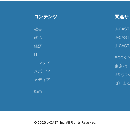
コンテンツ
関連サ
社会
J-CAS
政治
J-CAS
経済
J-CA
IT
BOOK
エンタメ
東京バ
スポーツ
Jタウン
メディア
ゼロま
動画
© 2026 J-CAST, Inc. All Rights Reserved.