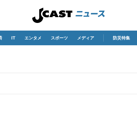
済
IT
エンタメ
スポーツ
メディア
防災特集