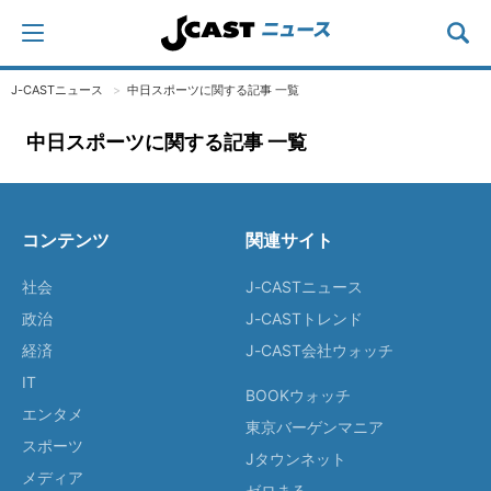
J-CASTニュース
中日スポーツに関する記事 一覧
中日スポーツに関する記事 一覧
コンテンツ
関連サイト
社会
J-CASTニュース
政治
J-CASTトレンド
経済
J-CAST会社ウォッチ
IT
BOOKウォッチ
エンタメ
東京バーゲンマニア
スポーツ
Jタウンネット
メディア
ゼロまる