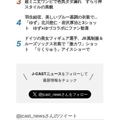
超ミニ丈ワンピで色気ダダ漏れ すらり神
スタイルの美貌
羽生結弦、美しいブルー基調の衣装で...
「ゆず」北川悠仁・岩沢厚治と3ショッ
ト ゆず×ゆづコラボにファン歓喜
ドイツの美女フィギュア選手、JK風制服＆
ルーズソックス衣装で「激カワ」ショッ
ト 「りくりゅう」アイスショーで
J-CASTニュース
をフォローして
最新情報をチェック
@jcast_newsさんのツイート