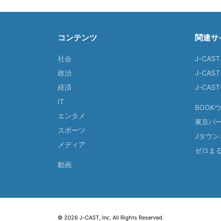
コンテンツ
関連サ
社会
J-CAS
政治
J-CAS
経済
J-CA
IT
BOOK
エンタメ
東京バ
スポーツ
Jタウン
メディア
ゼロま
動画
© 2026 J-CAST, Inc. All Rights Reserved.