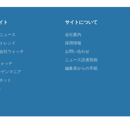
イト
サイトについて
Tニュース
会社案内
Tトレンド
採用情報
ST会社ウォッチ
お問い合わせ
ニュース読者投稿
ウォッチ
編集長からの手紙
ーゲンマニア
ネット
る