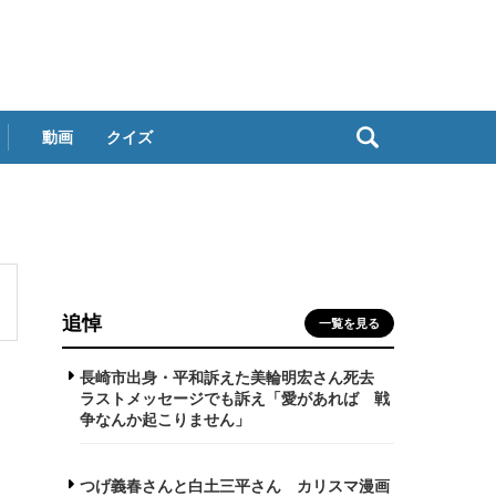
動画
クイズ
追悼
一覧を見る
長崎市出身・平和訴えた美輪明宏さん死去
ラストメッセージでも訴え「愛があれば 戦
争なんか起こりません」
つげ義春さんと白土三平さん カリスマ漫画