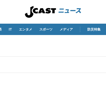
済
IT
エンタメ
スポーツ
メディア
防災特集