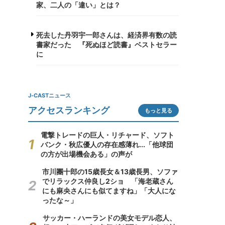
家、二人の「違い」とは？
死去した丹羽宇一郎さんは、経済界有数の読
書家だった 『死ぬほど読書』ベストセラー
に
J-CASTニュース
アクセスランキング
もっと見る
電撃トレードの巨人・リチャード、ソフト
バンク・秋広優人の存在感薄れ...「他球団
の方が出場機会ある」の声が
市川團十郎の15歳長女＆13歳長男、ソファ
でリラックス仲良し2ショ 「海老蔵さん
にも麻央さんにも似てますね」「大人にな
ったな～」
サッカー・ハーランドの美女モデル恋人、