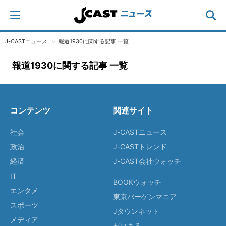
J-CASTニュース
報道1930に関する記事 一覧
報道1930に関する記事 一覧
コンテンツ
関連サイト
社会
J-CASTニュース
政治
J-CASTトレンド
経済
J-CAST会社ウォッチ
IT
BOOKウォッチ
エンタメ
東京バーゲンマニア
スポーツ
Jタウンネット
メディア
ゼロまる