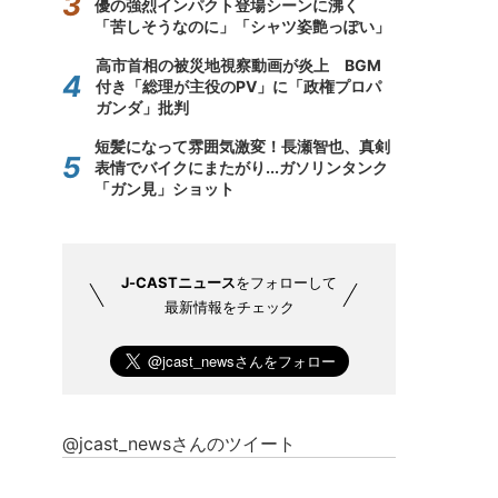
優の強烈インパクト登場シーンに沸く
「苦しそうなのに」「シャツ姿艶っぽい」
高市首相の被災地視察動画が炎上 BGM
付き「総理が主役のPV」に「政権プロパ
ガンダ」批判
短髪になって雰囲気激変！長瀬智也、真剣
表情でバイクにまたがり...ガソリンタンク
「ガン見」ショット
J-CASTニュース
をフォローして
最新情報をチェック
@jcast_newsさんのツイート