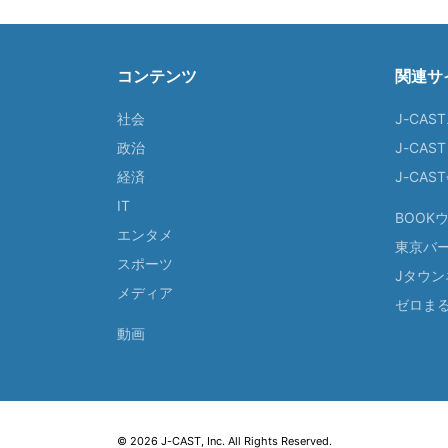
コンテンツ
関連サ
社会
J-CAS
政治
J-CAS
経済
J-CA
IT
BOOK
エンタメ
東京バ
スポーツ
Jタウン
メディア
ゼロま
動画
© 2026 J-CAST, Inc. All Rights Reserved.