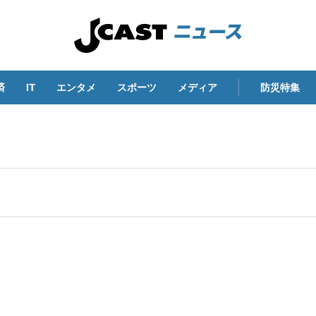
済
IT
エンタメ
スポーツ
メディア
防災特集