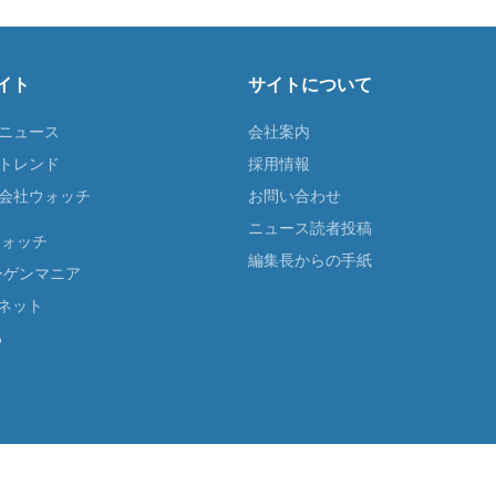
イト
サイトについて
Tニュース
会社案内
Tトレンド
採用情報
ST会社ウォッチ
お問い合わせ
ニュース読者投稿
ウォッチ
編集長からの手紙
ーゲンマニア
ネット
る