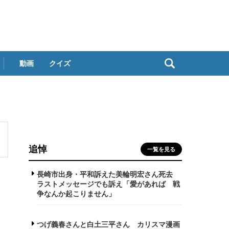
動画
クイズ
追悼
一覧を見る
長崎市出身・平和訴えた美輪明宏さん死去
ラストメッセージでも訴え「愛があれば 戦
争なんか起こりません」
つげ義春さんと白土三平さん カリスマ漫画