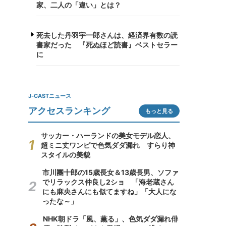
家、二人の「違い」とは？
死去した丹羽宇一郎さんは、経済界有数の読
書家だった 『死ぬほど読書』ベストセラー
に
J-CASTニュース
アクセスランキング
もっと見る
サッカー・ハーランドの美女モデル恋人、
超ミニ丈ワンピで色気ダダ漏れ すらり神
スタイルの美貌
市川團十郎の15歳長女＆13歳長男、ソファ
でリラックス仲良し2ショ 「海老蔵さん
にも麻央さんにも似てますね」「大人にな
ったな～」
NHK朝ドラ「風、薫る」、色気ダダ漏れ俳