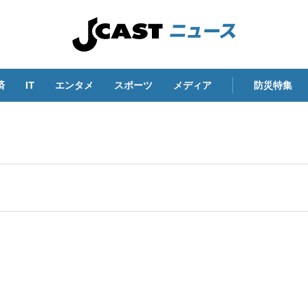
済
IT
エンタメ
スポーツ
メディア
防災特集