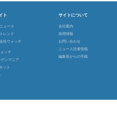
イト
サイトについて
Tニュース
会社案内
Tトレンド
採用情報
ST会社ウォッチ
お問い合わせ
ニュース読者投稿
ウォッチ
編集長からの手紙
ーゲンマニア
ネット
る