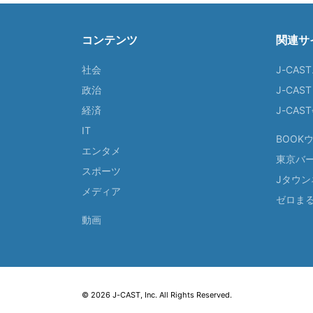
コンテンツ
関連サ
社会
J-CAS
政治
J-CAS
経済
J-CA
IT
BOOK
エンタメ
東京バ
スポーツ
Jタウン
メディア
ゼロま
動画
© 2026 J-CAST, Inc. All Rights Reserved.