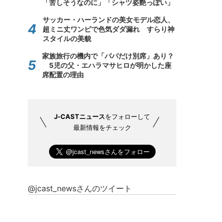
「苦しそうなのに」「シャツ姿艶っぽい」
サッカー・ハーランドの美女モデル恋人、
超ミニ丈ワンピで色気ダダ漏れ すらり神
スタイルの美貌
家族旅行の機内で「パパだけ別席」あり？
5児の父・エハラマサヒロが明かした座
席配置の理由
J-CASTニュース
をフォローして
最新情報をチェック
@jcast_newsさんのツイート