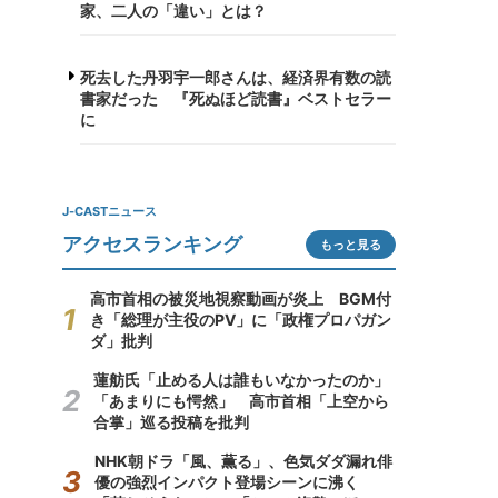
家、二人の「違い」とは？
死去した丹羽宇一郎さんは、経済界有数の読
書家だった 『死ぬほど読書』ベストセラー
に
J-CASTニュース
アクセスランキング
もっと見る
高市首相の被災地視察動画が炎上 BGM付
き「総理が主役のPV」に「政権プロパガン
ダ」批判
蓮舫氏「止める人は誰もいなかったのか」
「あまりにも愕然」 高市首相「上空から
合掌」巡る投稿を批判
NHK朝ドラ「風、薫る」、色気ダダ漏れ俳
優の強烈インパクト登場シーンに沸く