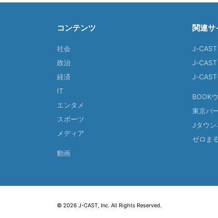
コンテンツ
関連サ
社会
J-CAS
政治
J-CAS
経済
J-CA
IT
BOOK
エンタメ
東京バ
スポーツ
Jタウン
メディア
ゼロま
動画
© 2026 J-CAST, Inc. All Rights Reserved.