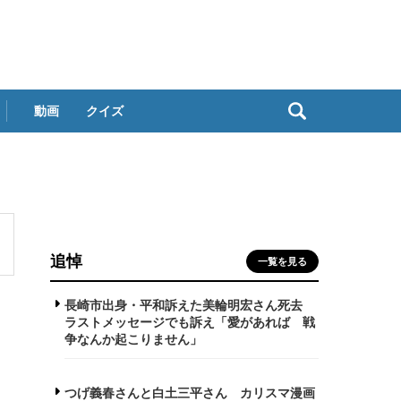
動画
クイズ
追悼
一覧を見る
長崎市出身・平和訴えた美輪明宏さん死去
ラストメッセージでも訴え「愛があれば 戦
争なんか起こりません」
つげ義春さんと白土三平さん カリスマ漫画