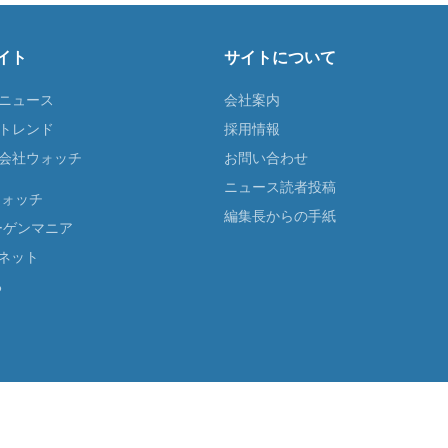
イト
サイトについて
Tニュース
会社案内
Tトレンド
採用情報
ST会社ウォッチ
お問い合わせ
ニュース読者投稿
ウォッチ
編集長からの手紙
ーゲンマニア
ネット
る