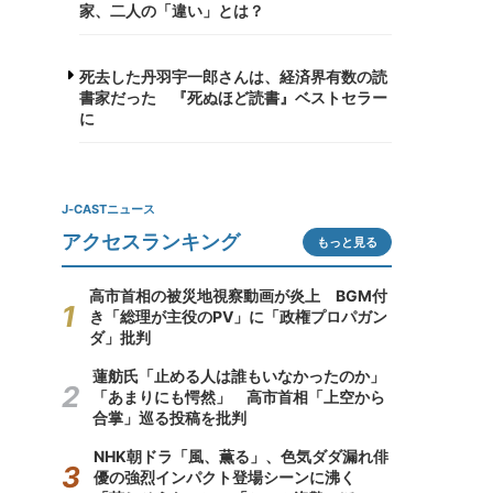
家、二人の「違い」とは？
死去した丹羽宇一郎さんは、経済界有数の読
書家だった 『死ぬほど読書』ベストセラー
に
J-CASTニュース
アクセスランキング
もっと見る
高市首相の被災地視察動画が炎上 BGM付
き「総理が主役のPV」に「政権プロパガン
ダ」批判
蓮舫氏「止める人は誰もいなかったのか」
「あまりにも愕然」 高市首相「上空から
合掌」巡る投稿を批判
NHK朝ドラ「風、薫る」、色気ダダ漏れ俳
優の強烈インパクト登場シーンに沸く