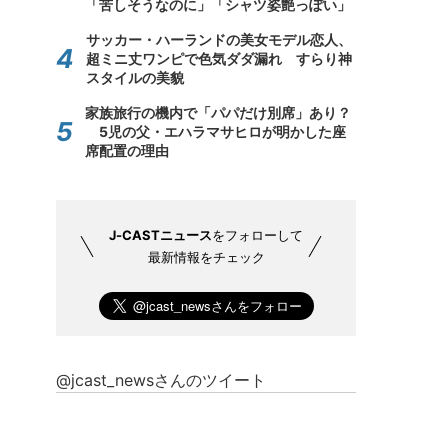
「苦しそうなのに」「シャツ姿艶っぽい」
サッカー・ハーランドの美女モデル恋人、
超ミニ丈ワンピで色気ダダ漏れ すらり神
スタイルの美貌
家族旅行の機内で「パパだけ別席」あり？
5児の父・エハラマサヒロが明かした座
席配置の理由
J-CASTニュース
をフォローして
最新情報をチェック
@jcast_newsさんのツイート