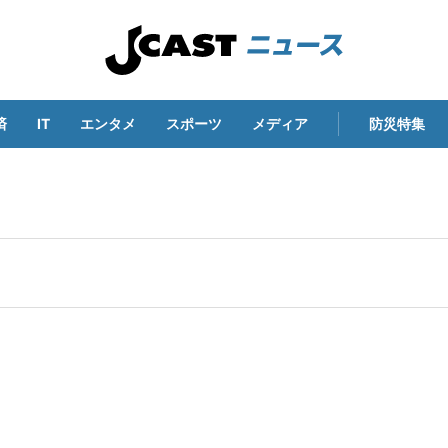
済
IT
エンタメ
スポーツ
メディア
防災特集