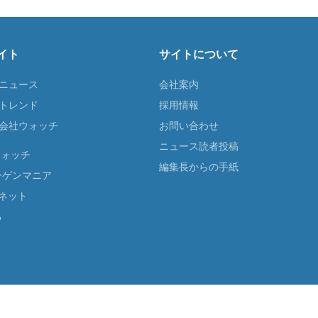
イト
サイトについて
Tニュース
会社案内
Tトレンド
採用情報
ST会社ウォッチ
お問い合わせ
ニュース読者投稿
ウォッチ
編集長からの手紙
ーゲンマニア
ネット
る