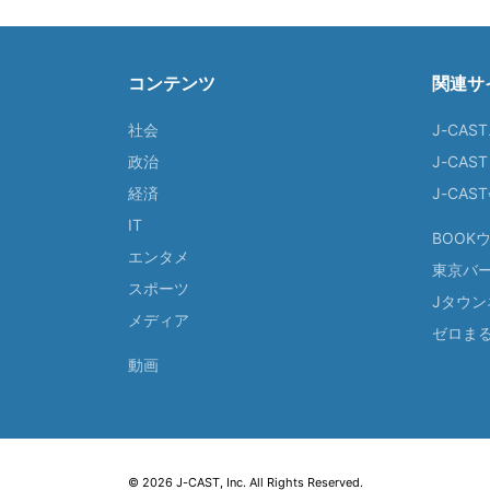
コンテンツ
関連サ
社会
J-CAS
政治
J-CAS
経済
J-CA
IT
BOOK
エンタメ
東京バ
スポーツ
Jタウン
メディア
ゼロま
動画
© 2026 J-CAST, Inc. All Rights Reserved.