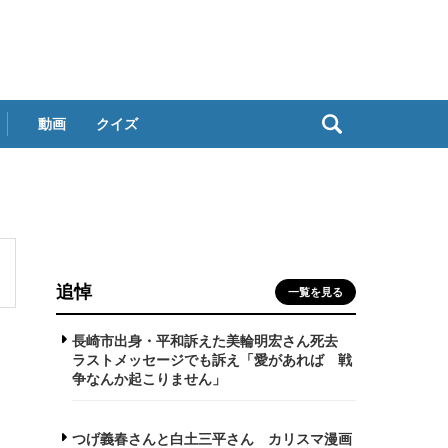
動画
クイズ
追悼
一覧を見る
長崎市出身・平和訴えた美輪明宏さん死去
ラストメッセージでも訴え「愛があれば 戦
争なんか起こりません」
つげ義春さんと白土三平さん カリスマ漫画