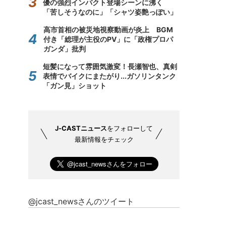
優の強烈インパクト登場シーンに沸く
「苦しそうなのに」「シャツ姿艶っぽい」
高市首相の被災地視察動画が炎上 BGM
付き「総理が主役のPV」に「政権プロパ
ガンダ」批判
短髪になって雰囲気激変！長瀬智也、真剣
表情でバイクにまたがり...ガソリンタンク
「ガン見」ショット
J-CASTニュース
をフォローして
最新情報をチェック
@jcast_newsさんのツイート