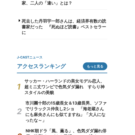
家、二人の「違い」とは？
死去した丹羽宇一郎さんは、経済界有数の読
書家だった 『死ぬほど読書』ベストセラー
に
J-CASTニュース
アクセスランキング
もっと見る
サッカー・ハーランドの美女モデル恋人、
超ミニ丈ワンピで色気ダダ漏れ すらり神
スタイルの美貌
市川團十郎の15歳長女＆13歳長男、ソファ
でリラックス仲良し2ショ 「海老蔵さん
にも麻央さんにも似てますね」「大人にな
ったな～」
NHK朝ドラ「風、薫る」、色気ダダ漏れ俳