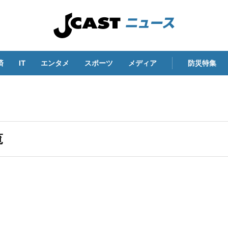
済
IT
エンタメ
スポーツ
メディア
防災特集
覧