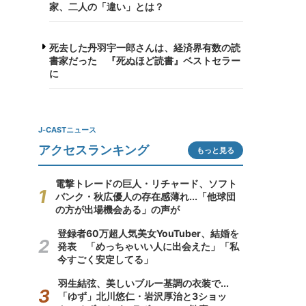
家、二人の「違い」とは？
死去した丹羽宇一郎さんは、経済界有数の読
書家だった 『死ぬほど読書』ベストセラー
に
J-CASTニュース
アクセスランキング
もっと見る
電撃トレードの巨人・リチャード、ソフト
バンク・秋広優人の存在感薄れ...「他球団
の方が出場機会ある」の声が
登録者60万超人気美女YouTuber、結婚を
発表 「めっちゃいい人に出会えた」「私
今すごく安定してる」
羽生結弦、美しいブルー基調の衣装で...
「ゆず」北川悠仁・岩沢厚治と3ショッ