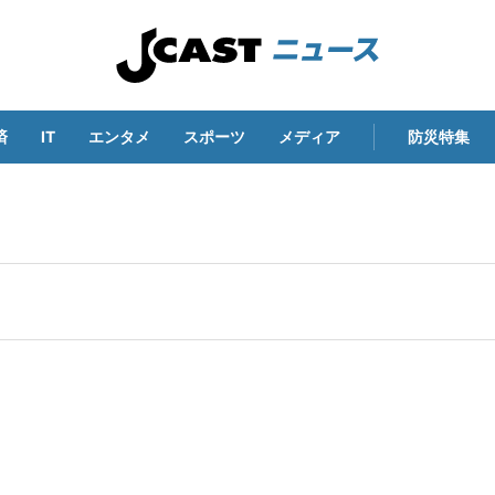
済
IT
エンタメ
スポーツ
メディア
防災特集