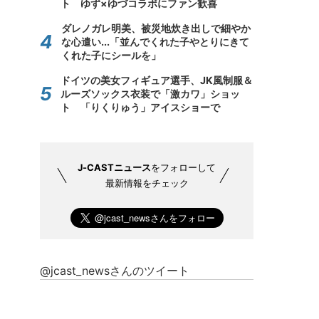
ト ゆず×ゆづコラボにファン歓喜
ダレノガレ明美、被災地炊き出しで細やか
な心遣い...「並んでくれた子やとりにきて
くれた子にシールを」
ドイツの美女フィギュア選手、JK風制服＆
ルーズソックス衣装で「激カワ」ショッ
ト 「りくりゅう」アイスショーで
J-CASTニュース
をフォローして
最新情報をチェック
@jcast_newsさんのツイート