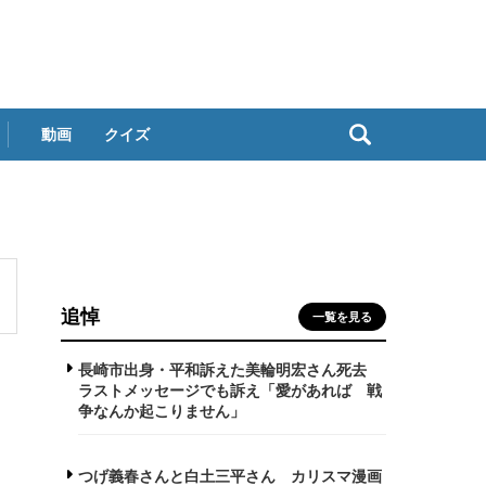
動画
クイズ
追悼
一覧を見る
長崎市出身・平和訴えた美輪明宏さん死去
ラストメッセージでも訴え「愛があれば 戦
争なんか起こりません」
つげ義春さんと白土三平さん カリスマ漫画