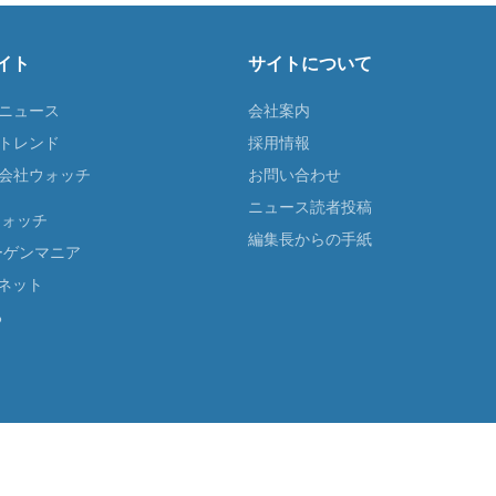
イト
サイトについて
Tニュース
会社案内
Tトレンド
採用情報
ST会社ウォッチ
お問い合わせ
ニュース読者投稿
ウォッチ
編集長からの手紙
ーゲンマニア
ネット
る