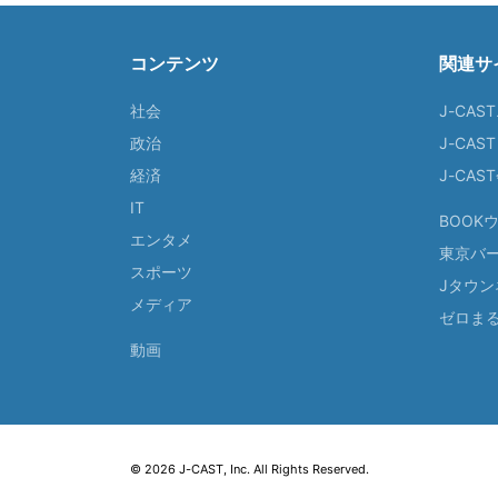
コンテンツ
関連サ
社会
J-CAS
政治
J-CAS
経済
J-CA
IT
BOOK
エンタメ
東京バ
スポーツ
Jタウン
メディア
ゼロま
動画
© 2026 J-CAST, Inc. All Rights Reserved.