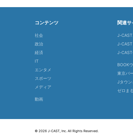
コンテンツ
関連サ
社会
J-CAS
政治
J-CAS
経済
J-CA
IT
BOOK
エンタメ
東京バ
スポーツ
Jタウン
メディア
ゼロま
動画
© 2026 J-CAST, Inc. All Rights Reserved.