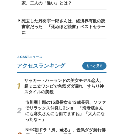
家、二人の「違い」とは？
死去した丹羽宇一郎さんは、経済界有数の読
書家だった 『死ぬほど読書』ベストセラー
に
J-CASTニュース
アクセスランキング
もっと見る
サッカー・ハーランドの美女モデル恋人、
超ミニ丈ワンピで色気ダダ漏れ すらり神
スタイルの美貌
市川團十郎の15歳長女＆13歳長男、ソファ
でリラックス仲良し2ショ 「海老蔵さん
にも麻央さんにも似てますね」「大人にな
ったな～」
NHK朝ドラ「風、薫る」、色気ダダ漏れ俳