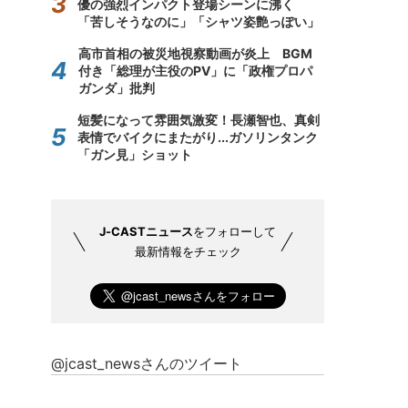
優の強烈インパクト登場シーンに沸く
「苦しそうなのに」「シャツ姿艶っぽい」
高市首相の被災地視察動画が炎上 BGM
付き「総理が主役のPV」に「政権プロパ
ガンダ」批判
短髪になって雰囲気激変！長瀬智也、真剣
表情でバイクにまたがり...ガソリンタンク
「ガン見」ショット
J-CASTニュース
をフォローして
最新情報をチェック
@jcast_newsさんのツイート