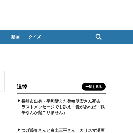
動画
クイズ
追悼
一覧を見る
長崎市出身・平和訴えた美輪明宏さん死去
ラストメッセージでも訴え「愛があれば 戦
争なんか起こりません」
つげ義春さんと白土三平さん カリスマ漫画