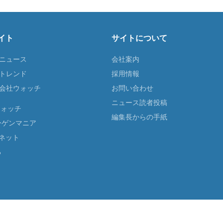
イト
サイトについて
Tニュース
会社案内
Tトレンド
採用情報
ST会社ウォッチ
お問い合わせ
ニュース読者投稿
ウォッチ
編集長からの手紙
ーゲンマニア
ネット
る