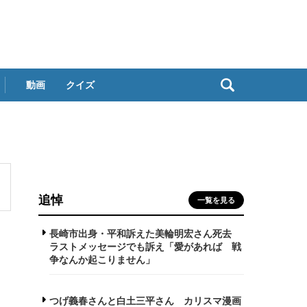
動画
クイズ
追悼
一覧を見る
長崎市出身・平和訴えた美輪明宏さん死去
ラストメッセージでも訴え「愛があれば 戦
争なんか起こりません」
つげ義春さんと白土三平さん カリスマ漫画