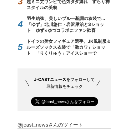
超ミニ丈ワンピで色気ダダ漏れ すらり神
スタイルの美貌
羽生結弦、美しいブルー基調の衣装で...
「ゆず」北川悠仁・岩沢厚治と3ショッ
ト ゆず×ゆづコラボにファン歓喜
ドイツの美女フィギュア選手、JK風制服＆
ルーズソックス衣装で「激カワ」ショッ
ト 「りくりゅう」アイスショーで
J-CASTニュース
をフォローして
最新情報をチェック
@jcast_newsさんのツイート