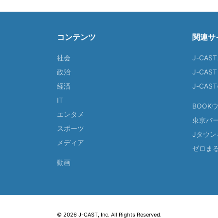
コンテンツ
関連サ
社会
J-CAS
政治
J-CAS
経済
J-CA
IT
BOOK
エンタメ
東京バ
スポーツ
Jタウン
メディア
ゼロま
動画
© 2026 J-CAST, Inc. All Rights Reserved.