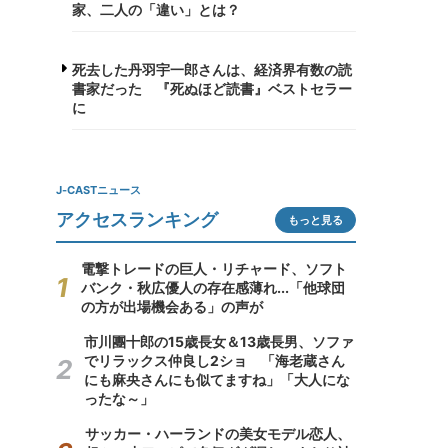
家、二人の「違い」とは？
死去した丹羽宇一郎さんは、経済界有数の読
書家だった 『死ぬほど読書』ベストセラー
に
J-CASTニュース
アクセスランキング
もっと見る
電撃トレードの巨人・リチャード、ソフト
バンク・秋広優人の存在感薄れ...「他球団
の方が出場機会ある」の声が
市川團十郎の15歳長女＆13歳長男、ソファ
でリラックス仲良し2ショ 「海老蔵さん
にも麻央さんにも似てますね」「大人にな
ったな～」
サッカー・ハーランドの美女モデル恋人、