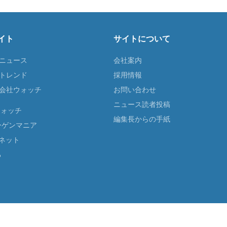
イト
サイトについて
Tニュース
会社案内
Tトレンド
採用情報
ST会社ウォッチ
お問い合わせ
ニュース読者投稿
ウォッチ
編集長からの手紙
ーゲンマニア
ネット
る