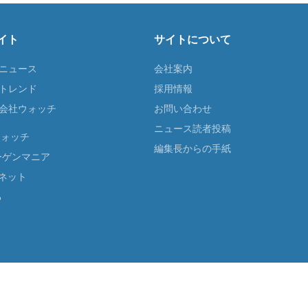
イト
サイトについて
Tニュース
会社案内
Tトレンド
採用情報
ST会社ウォッチ
お問い合わせ
ニュース読者投稿
ウォッチ
編集長からの手紙
ーゲンマニア
ネット
る