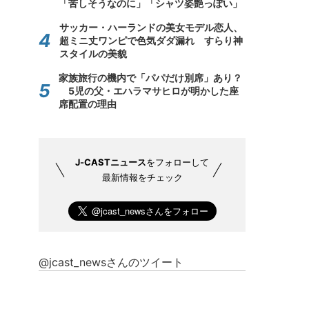
「苦しそうなのに」「シャツ姿艶っぽい」
サッカー・ハーランドの美女モデル恋人、
超ミニ丈ワンピで色気ダダ漏れ すらり神
スタイルの美貌
家族旅行の機内で「パパだけ別席」あり？
5児の父・エハラマサヒロが明かした座
席配置の理由
J-CASTニュース
をフォローして
最新情報をチェック
@jcast_newsさんのツイート