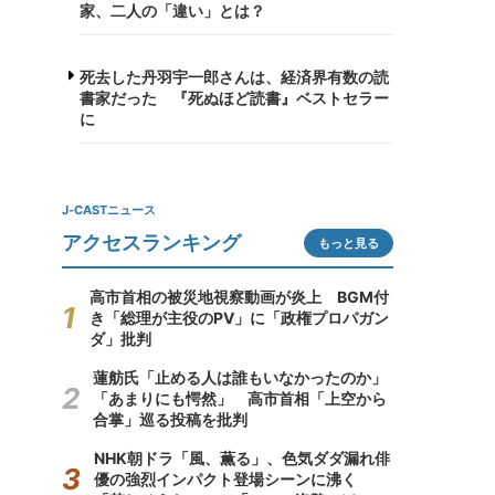
家、二人の「違い」とは？
死去した丹羽宇一郎さんは、経済界有数の読
書家だった 『死ぬほど読書』ベストセラー
に
J-CASTニュース
アクセスランキング
もっと見る
高市首相の被災地視察動画が炎上 BGM付
き「総理が主役のPV」に「政権プロパガン
ダ」批判
蓮舫氏「止める人は誰もいなかったのか」
「あまりにも愕然」 高市首相「上空から
合掌」巡る投稿を批判
NHK朝ドラ「風、薫る」、色気ダダ漏れ俳
優の強烈インパクト登場シーンに沸く