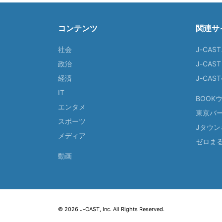
コンテンツ
関連サ
社会
J-CAS
政治
J-CAS
経済
J-CA
IT
BOOK
エンタメ
東京バ
スポーツ
Jタウン
メディア
ゼロま
動画
© 2026 J-CAST, Inc. All Rights Reserved.