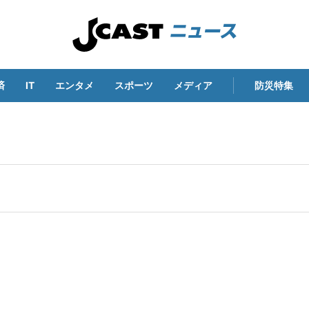
済
IT
エンタメ
スポーツ
メディア
防災特集