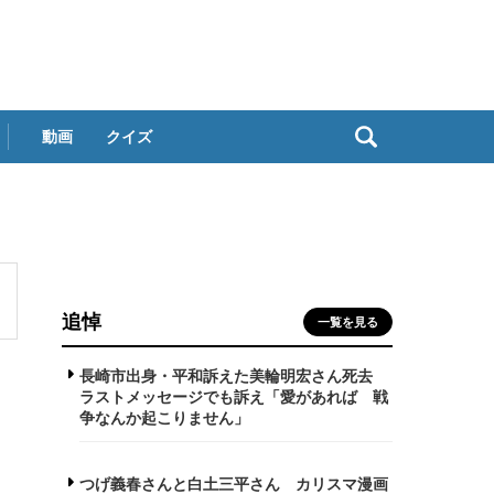
動画
クイズ
追悼
一覧を見る
長崎市出身・平和訴えた美輪明宏さん死去
ラストメッセージでも訴え「愛があれば 戦
争なんか起こりません」
つげ義春さんと白土三平さん カリスマ漫画