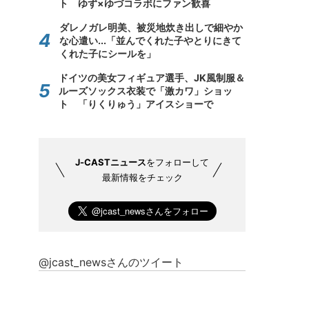
ト ゆず×ゆづコラボにファン歓喜
ダレノガレ明美、被災地炊き出しで細やか
な心遣い...「並んでくれた子やとりにきて
くれた子にシールを」
ドイツの美女フィギュア選手、JK風制服＆
ルーズソックス衣装で「激カワ」ショッ
ト 「りくりゅう」アイスショーで
J-CASTニュース
をフォローして
最新情報をチェック
@jcast_newsさんのツイート