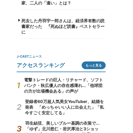
家、二人の「違い」とは？
死去した丹羽宇一郎さんは、経済界有数の読
書家だった 『死ぬほど読書』ベストセラー
に
J-CASTニュース
アクセスランキング
もっと見る
電撃トレードの巨人・リチャード、ソフト
バンク・秋広優人の存在感薄れ...「他球団
の方が出場機会ある」の声が
登録者60万超人気美女YouTuber、結婚を
発表 「めっちゃいい人に出会えた」「私
今すごく安定してる」
羽生結弦、美しいブルー基調の衣装で...
「ゆず」北川悠仁・岩沢厚治と3ショッ