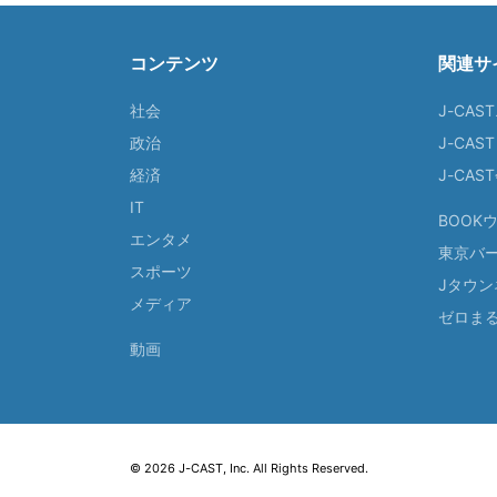
コンテンツ
関連サ
社会
J-CAS
政治
J-CAS
経済
J-CA
IT
BOOK
エンタメ
東京バ
スポーツ
Jタウン
メディア
ゼロま
動画
© 2026 J-CAST, Inc. All Rights Reserved.