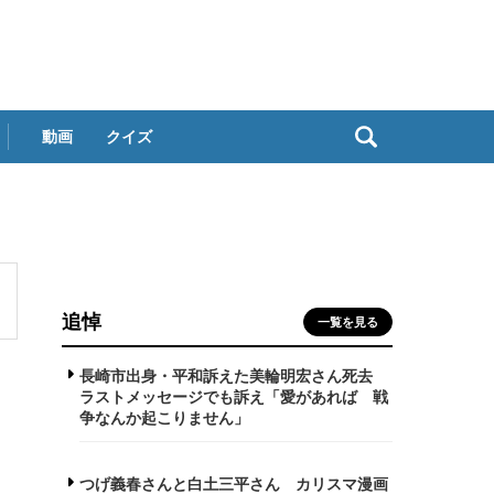
動画
クイズ
追悼
一覧を見る
長崎市出身・平和訴えた美輪明宏さん死去
ラストメッセージでも訴え「愛があれば 戦
争なんか起こりません」
つげ義春さんと白土三平さん カリスマ漫画