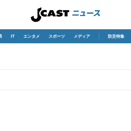
済
IT
エンタメ
スポーツ
メディア
防災特集