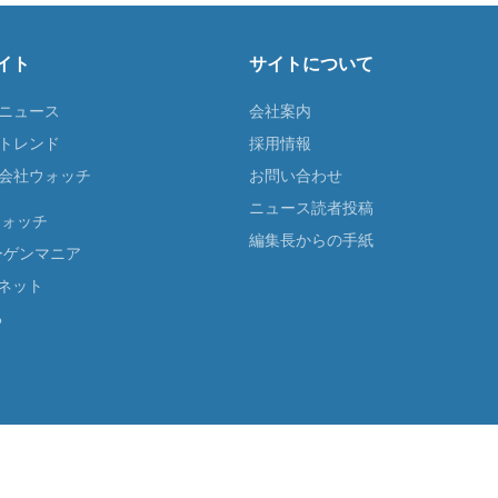
イト
サイトについて
Tニュース
会社案内
Tトレンド
採用情報
ST会社ウォッチ
お問い合わせ
ニュース読者投稿
ウォッチ
編集長からの手紙
ーゲンマニア
ネット
る