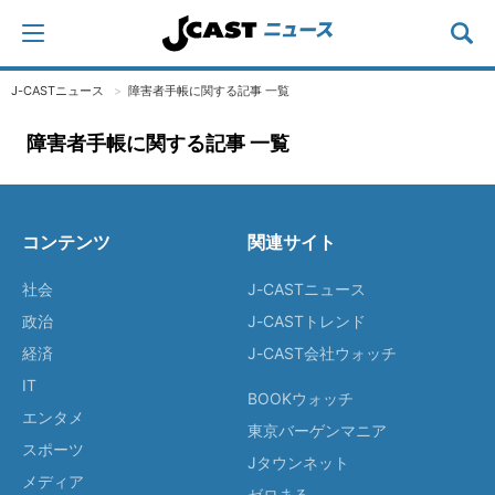
J-CASTニュース
障害者手帳に関する記事 一覧
障害者手帳に関する記事 一覧
コンテンツ
関連サイト
社会
J-CASTニュース
政治
J-CASTトレンド
経済
J-CAST会社ウォッチ
IT
BOOKウォッチ
エンタメ
東京バーゲンマニア
スポーツ
Jタウンネット
メディア
ゼロまる