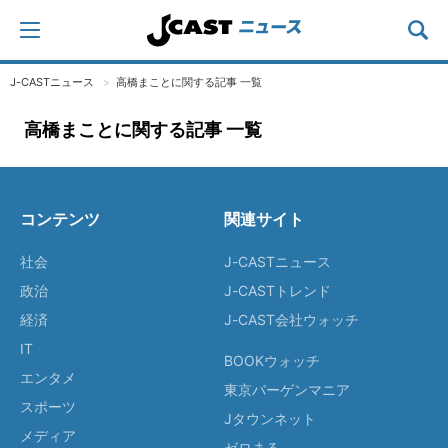
J-CASTニュース
高橋まことに関する記事 一覧
高橋まことに関する記事 一覧
コンテンツ
関連サイト
社会
J-CASTニュース
政治
J-CASTトレンド
経済
J-CAST会社ウォッチ
IT
BOOKウォッチ
エンタメ
東京バーゲンマニア
スポーツ
Jタウンネット
メディア
ゼロまる