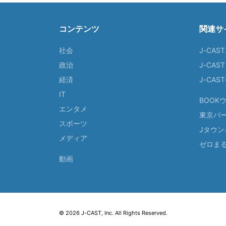
コンテンツ
関連サ
社会
J-CAS
政治
J-CAS
経済
J-CA
IT
BOOK
エンタメ
東京バ
スポーツ
Jタウン
メディア
ゼロま
動画
© 2026 J-CAST, Inc. All Rights Reserved.