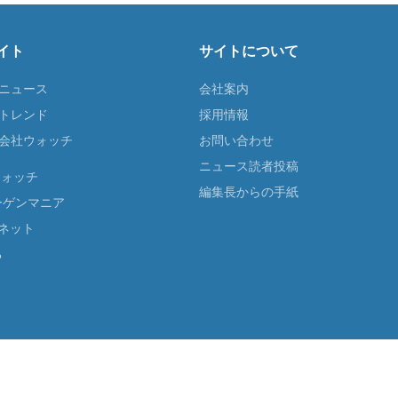
イト
サイトについて
Tニュース
会社案内
Tトレンド
採用情報
ST会社ウォッチ
お問い合わせ
ニュース読者投稿
ウォッチ
編集長からの手紙
ーゲンマニア
ネット
る