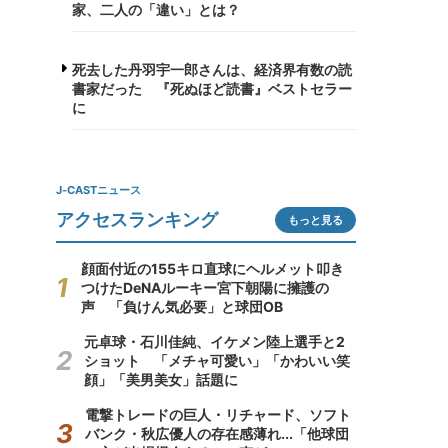
家、二人の「違い」とは？
死去した丹羽宇一郎さんは、経済界有数の読
書家だった 『死ぬほど読書』ベストセラー
に
J-CASTニュース
アクセスランキング
もっと見る
顔面付近の155キロ直球にヘルメット叩き
つけたDeNAルーキー宮下朝陽に擁護の
声 「負けん気必要」と球団OB
元卓球・石川佳純、イケメン陸上選手と2
ショット 「メチャ可愛い」「かわいい笑
顔」「美男美女」話題に
電撃トレードの巨人・リチャード、ソフト
バンク・秋広優人の存在感薄れ...「他球団