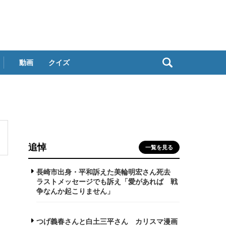
動画
クイズ
追悼
一覧を見る
長崎市出身・平和訴えた美輪明宏さん死去
ラストメッセージでも訴え「愛があれば 戦
争なんか起こりません」
つげ義春さんと白土三平さん カリスマ漫画