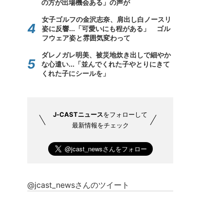
の方が出場機会ある」の声が
女子ゴルフの金沢志奈、肩出し白ノースリ
姿に反響...「可愛いにも程がある」 ゴル
フウェア姿と雰囲気変わって
ダレノガレ明美、被災地炊き出しで細やか
な心遣い...「並んでくれた子やとりにきて
くれた子にシールを」
J-CASTニュース
をフォローして
最新情報をチェック
@jcast_newsさんのツイート