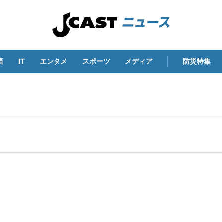
済
IT
エンタメ
スポーツ
メディア
防災特集