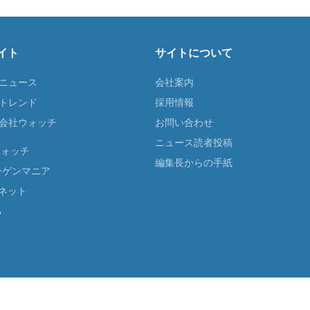
イト
サイトについて
Tニュース
会社案内
Tトレンド
採用情報
ST会社ウォッチ
お問い合わせ
ニュース読者投稿
ウォッチ
編集長からの手紙
ーゲンマニア
ネット
る