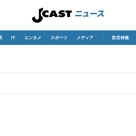
済
IT
エンタメ
スポーツ
メディア
防災特集