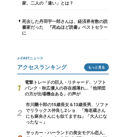
家、二人の「違い」とは？
死去した丹羽宇一郎さんは、経済界有数の読
書家だった 『死ぬほど読書』ベストセラー
に
J-CASTニュース
アクセスランキング
もっと見る
電撃トレードの巨人・リチャード、ソフト
バンク・秋広優人の存在感薄れ...「他球団
の方が出場機会ある」の声が
市川團十郎の15歳長女＆13歳長男、ソファ
でリラックス仲良し2ショ 「海老蔵さん
にも麻央さんにも似てますね」「大人にな
ったな～」
サッカー・ハーランドの美女モデル恋人、