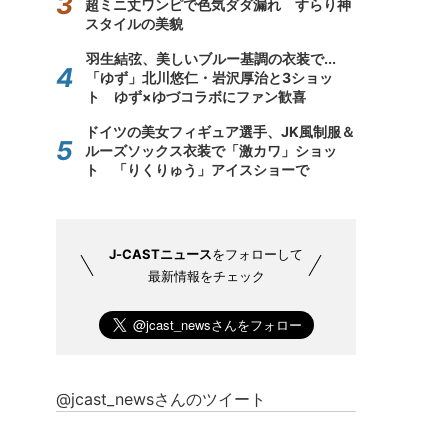
超ミニ丈ワンピで色気ダダ漏れ すらり神
スタイルの美貌
羽生結弦、美しいブルー基調の衣装で...
「ゆず」北川悠仁・岩沢厚治と3ショッ
ト ゆず×ゆづコラボにファン歓喜
ドイツの美女フィギュア選手、JK風制服＆
ルーズソックス衣装で「激カワ」ショッ
ト 「りくりゅう」アイスショーで
J-CASTニュース
をフォローして
最新情報をチェック
@jcast_newsさんのツイート