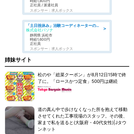
時給1,800円
正社員 / 派遣社員
スポンサー：求人ボックス
「土日祝休み」治験コーディネーターのお仕事/未経験OK
＞
株式会社パソナ
静岡県 浜松市
時給1,600円
正社員
スポンサー：求人ボックス
姉妹サイト
松のや「総菜クーポン」が8月12日15時で終
了に。「ロースかつ定食」500円は継続
道の真ん中で歩けなくなった所を抱えて移動
させてくれた工事現場のスタッフ。その後、
家まで私を送ると(大阪府・40代女性)|Jタウ
ンネット