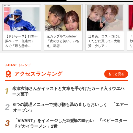
【ドジャース】打撃不
元カップルYouTuber
辻希美、コストコに行
「
振ベッツ、低迷のチー
「夜のひと笑い」いち
くたびに買って...大絶
紗
ムで「最も懸念...
え、新恋...
賛 少しア...
リ
J-CAST トレンド
アクセスランキング
もっと見る
米津玄師さんがイラストと文章を手がけたカード入りウエハ
ース菓子
6つの調理メニューで揚げ物も温め直しもおいしく 「エアー
オーブン」
「VIVANT」をイメージした2種類の味わい 「ベビースター
ドデカイラーメン」2種