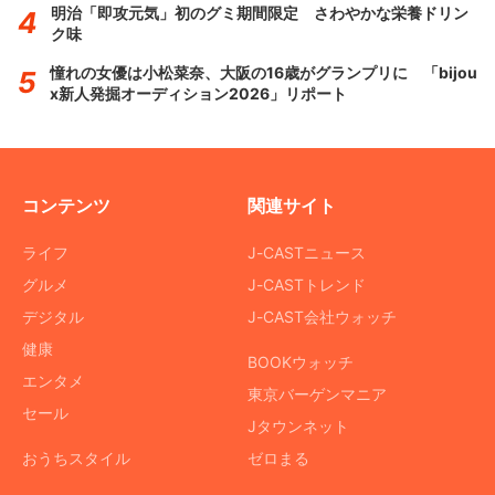
明治「即攻元気」初のグミ期間限定 さわやかな栄養ドリン
ク味
憧れの女優は小松菜奈、大阪の16歳がグランプリに 「bijou
x新人発掘オーディション2026」リポート
コンテンツ
関連サイト
ライフ
J-CASTニュース
グルメ
J-CASTトレンド
デジタル
J-CAST会社ウォッチ
健康
BOOKウォッチ
エンタメ
東京バーゲンマニア
セール
Jタウンネット
おうちスタイル
ゼロまる