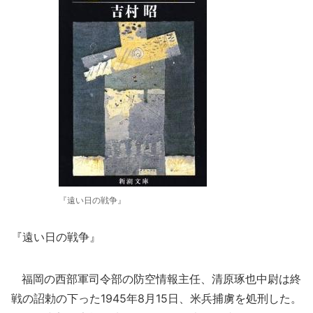
『遠い日の戦争』
『遠い日の戦争』
福岡の西部軍司令部の防空情報主任、清原琢也中尉は終
戦の詔勅の下った1945年8月15日、米兵捕虜を処刑した。