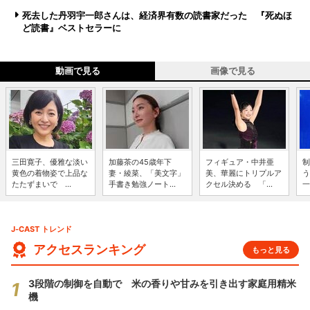
死去した丹羽宇一郎さんは、経済界有数の読書家だった 『死ぬほ
ど読書』ベストセラーに
動画で見る
画像で見る
三田寛子、優雅な淡い
加藤茶の45歳年下
フィギュア・中井亜
制
黄色の着物姿で上品な
妻・綾菜、「美文字」
美、華麗にトリプルア
う
たたずまいで ...
手書き勉強ノート...
クセル決める 「...
一
J-CAST トレンド
アクセスランキング
もっと見る
3段階の制御を自動で 米の香りや甘みを引き出す家庭用精米
機