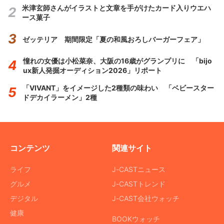
米津玄師さんがイラストと文章を手がけたカード入りウエハ
ース菓子
ゼッテリア 期間限定「夏の和風おろしバーガーフェア」
憧れの女優は小松菜奈、大阪の16歳がグランプリに 「bijo
ux新人発掘オーディション2026」リポート
「VIVANT」をイメージした2種類の味わい 「ベビースター
ドデカイラーメン」2種
コンテンツ
関連サイト
ライフ
J-CASTニュース
グルメ
J-CASTトレンド
デジタル
J-CAST会社ウォッチ
健康
BOOKウォッチ