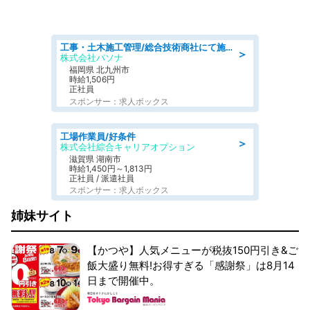
工事・土木施工管理/総合技術商社にて施工管理のお仕事/即日勤務可/車通勤可/工事・土木施工管理/生産・品質管理
＞
株式会社パソナ
福岡県 北九州市
時給1,506円
正社員
スポンサー：求人ボックス
工場作業員/好条件
＞
株式会社綜合キャリアオプション
滋賀県 湖南市
時給1,450円～1,813円
正社員 / 派遣社員
スポンサー：求人ボックス
姉妹サイト
【かつや】人気メニューが税抜150円引き&ご
飯大盛り無料!お得すぎる「感謝祭」は8月14
日まで開催中。