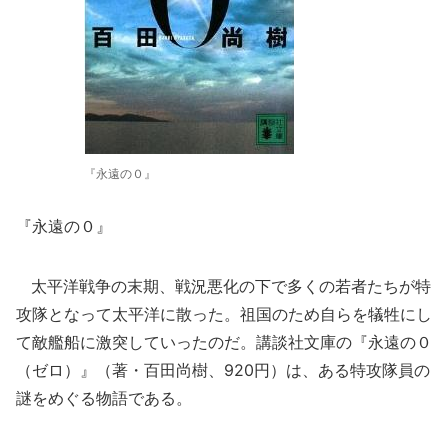
『永遠の０』
『永遠の０』
太平洋戦争の末期、戦況悪化の下で多くの若者たちが特
攻隊となって太平洋に散った。祖国のため自らを犠牲にし
て敵艦船に激突していったのだ。講談社文庫の『永遠の０
（ゼロ）』（著・百田尚樹、920円）は、ある特攻隊員の
謎をめぐる物語である。