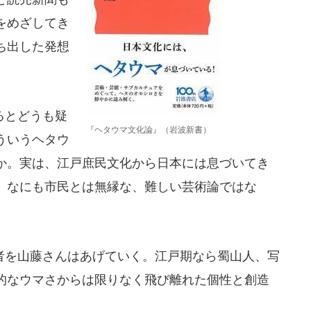
をめざしてき
ち出した発想
るとどうも疑
『ヘタウマ文化論』（岩波新書）
ういうヘタウ
か。実は、江戸庶民文化から日本には息づいてき
、なにも市民とは無縁な、難しい芸術論ではな
を山藤さんはあげていく。江戸期なら蜀山人、写
的なウマさからは限りなく飛び離れた個性と創造