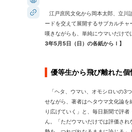
江戸庶民文化から岡本太郎、立川談
ードを交えて展開するサブカルチャ
嘆きながらも、単純にウマいだけで
3年5月5日（日）の各紙からＩ】
優等生から飛び離れた個
「ヘタ、ウマい、オモシロいの3つ
せながら、著者はヘタウマ文化論を
り広げていく」と、毎日新聞で評者
ん。「ただウマいだけでは評価され
勢を、つれづれなるままに論じる」