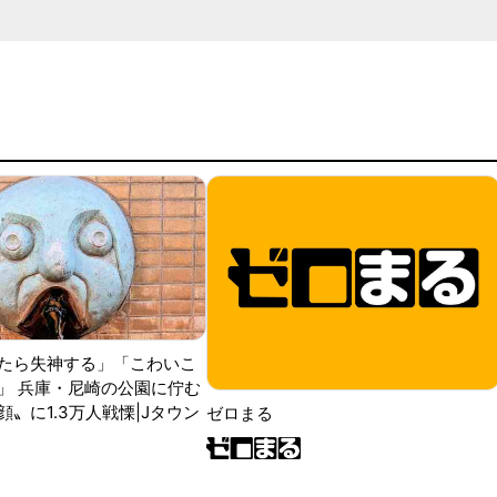
たら失神する」「こわいこ
」 兵庫・尼崎の公園に佇む
〟に1.3万人戦慄|Jタウン
ゼロまる