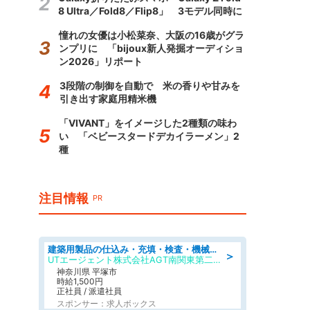
8 Ultra／Fold8／Flip8」 3モデル同時に
憧れの女優は小松菜奈、大阪の16歳がグラ
ンプリに 「bijoux新人発掘オーディショ
ン2026」リポート
3段階の制御を自動で 米の香りや甘みを
引き出す家庭用精米機
「VIVANT」をイメージした2種類の味わ
い 「ベビースタードデカイラーメン」2
種
注目情報
PR
建築用製品の仕込み・充填・検査・機械操作/寮完備/日払い/工場・製造
＞
UTエージェント株式会社AGT南関東第二CU
神奈川県 平塚市
時給1,500円
正社員 / 派遣社員
スポンサー：求人ボックス