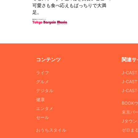
可愛さも食べ応えもばっちりで大満
足。
コンテンツ
関連サ
ライフ
J-CAS
グルメ
J-CAS
デジタル
J-CA
健康
BOOK
エンタメ
東京バ
セール
Jタウン
おうちスタイル
ゼロま