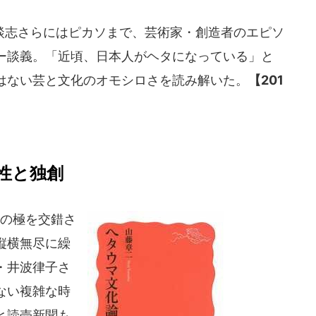
志さらにはピカソまで、芸術家・創造者のエピソ
ー談義。「近頃、日本人がヘタになっている」と
はない芸と文化のオモシロさを読み解いた。
【201
性と独創
の極を交錯さ
縦横無尽に繰
・井波律子さ
ない複雑な時
と読売新聞も