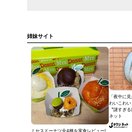
姉妹サイト
「夜中に見
わいこわい
〝謎すぎる顔
ネット
ミセスドーナツ全4種を実食レビュー!