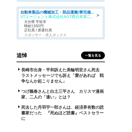
自動車製品の機械加工・部品運搬/寮完備/日払い/工場・製造
＞
UTエージェント株式会社AGT西日本第二CU
大分県 宇佐市
時給1,550円
正社員 / 派遣社員
スポンサー：求人ボックス
追悼
一覧を見る
長崎市出身・平和訴えた美輪明宏さん死去
ラストメッセージでも訴え「愛があれば 戦
争なんか起こりません」
つげ義春さんと白土三平さん カリスマ漫画
家、二人の「違い」とは？
死去した丹羽宇一郎さんは、経済界有数の読
書家だった 『死ぬほど読書』ベストセラー
に