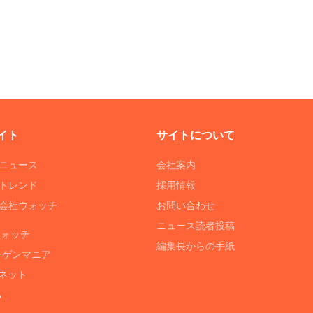
イト
サイトについて
Tニュース
会社案内
Tトレンド
採用情報
ST会社ウォッチ
お問い合わせ
ニュース読者投稿
ウォッチ
編集長からの手紙
ーゲンマニア
ネット
る