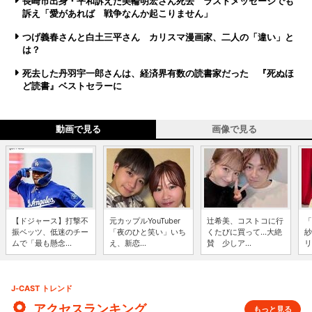
長崎市出身・平和訴えた美輪明宏さん死去 ラストメッセージでも
訴え「愛があれば 戦争なんか起こりません」
つげ義春さんと白土三平さん カリスマ漫画家、二人の「違い」と
は？
死去した丹羽宇一郎さんは、経済界有数の読書家だった 『死ぬほ
ど読書』ベストセラーに
動画で見る
画像で見る
【ドジャース】打撃不
元カップルYouTuber
辻希美、コストコに行
「
振ベッツ、低迷のチー
「夜のひと笑い」いち
くたびに買って...大絶
紗
ムで「最も懸念...
え、新恋...
賛 少しア...
リ
J-CAST トレンド
アクセスランキング
もっと見る