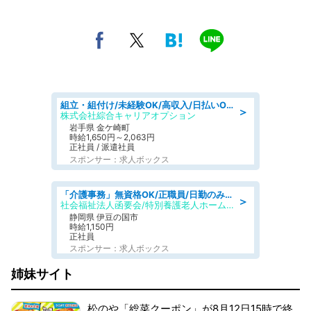
組立・組付け/未経験OK/高収入/日払いOK/交替制/20・30・40代活躍中
＞
株式会社綜合キャリアオプション
岩手県 金ケ崎町
時給1,650円～2,063円
正社員 / 派遣社員
スポンサー：求人ボックス
「介護事務」無資格OK/正職員/日勤のみ/特別養護老人ホーム
＞
社会福祉法人函要会/特別養護老人ホーム 韮山・ぶなの森
静岡県 伊豆の国市
時給1,150円
正社員
スポンサー：求人ボックス
姉妹サイト
松のや「総菜クーポン」が8月12日15時で終