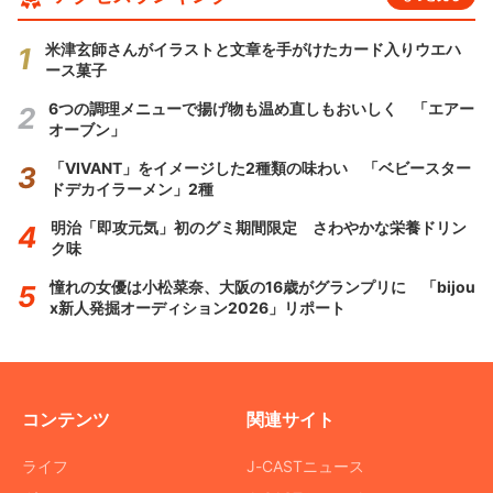
米津玄師さんがイラストと文章を手がけたカード入りウエハ
ース菓子
6つの調理メニューで揚げ物も温め直しもおいしく 「エアー
オーブン」
「VIVANT」をイメージした2種類の味わい 「ベビースター
ドデカイラーメン」2種
明治「即攻元気」初のグミ期間限定 さわやかな栄養ドリン
ク味
憧れの女優は小松菜奈、大阪の16歳がグランプリに 「bijou
x新人発掘オーディション2026」リポート
コンテンツ
関連サイト
ライフ
J-CASTニュース