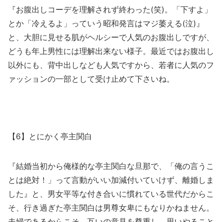
『お腹出しコーデを理解されず終わった(笑)。「下すよ」
とか「冷えるよ」っていう昭和発言はマジ萎える(泣)』
と、大胆に見せる肌がヘルシーで人気のお腹出しですが、
どうも年上男性には理解出来ない様子。最近ではお腹出し
以外にも、背中出しなども人気ですから、若者に人気のフ
ァッションの一部として受け止めて下さいね。
【6】とにかく亭主関白
『結婚当初から俺様的な亭主関白な旦那で、「俺の言うこ
とは絶対！」って言動がいい加減付いていけず、離婚しま
した』と、男女平等な付き合いに慣れている世代だからこ
そ、行き過ぎた亭主関白は男尊女卑にもなりかねません。
夫婦であるからこそ、互いの意見を尊重し、思いやること