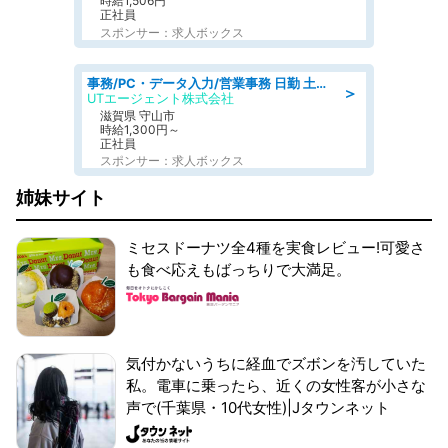
時給1,506円
正社員
スポンサー：求人ボックス
事務/PC・データ入力/営業事務 日勤 土日休み 船舶用のエンジンを扱う会社 総合事務
＞
UTエージェント株式会社
滋賀県 守山市
時給1,300円～
正社員
スポンサー：求人ボックス
姉妹サイト
ミセスドーナツ全4種を実食レビュー!可愛さ
も食べ応えもばっちりで大満足。
気付かないうちに経血でズボンを汚していた
私。電車に乗ったら、近くの女性客が小さな
声で(千葉県・10代女性)|Jタウンネット