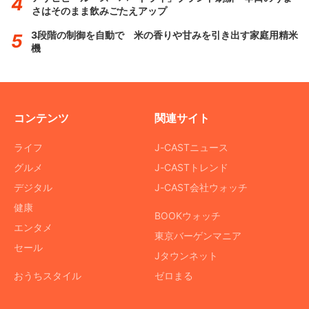
さはそのまま飲みごたえアップ
3段階の制御を自動で 米の香りや甘みを引き出す家庭用精米
機
コンテンツ
関連サイト
ライフ
J-CASTニュース
グルメ
J-CASTトレンド
デジタル
J-CAST会社ウォッチ
健康
BOOKウォッチ
エンタメ
東京バーゲンマニア
セール
Jタウンネット
おうちスタイル
ゼロまる