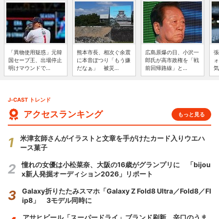
「異物使用疑惑」元韓
熊本市長、相次ぐ余震
広島原爆の日、小沢一
張
国セーブ王、出場停止
に本音ぽつり「もう嫌
郎氏が高市政権を「戦
ォ
明けマウンドで...
だなぁ」 被災...
前回帰路線」と...
気
J-CAST トレンド
アクセスランキング
もっと見る
米津玄師さんがイラストと文章を手がけたカード入りウエハ
ース菓子
憧れの女優は小松菜奈、大阪の16歳がグランプリに 「bijou
x新人発掘オーディション2026」リポート
Galaxy折りたたみスマホ「Galaxy Z Fold8 Ultra／Fold8／Fl
ip8」 3モデル同時に
アサヒビール「スーパードライ」ブランド刷新 辛口のうま