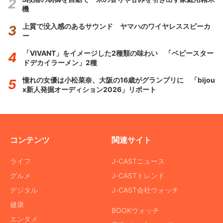
機
上質で没入感のあるサウンド ヤマハのワイヤレススピーカ
ー
「VIVANT」をイメージした2種類の味わい 「ベビースター
ドデカイラーメン」2種
憧れの女優は小松菜奈、大阪の16歳がグランプリに 「bijou
x新人発掘オーディション2026」リポート
コンテンツ
関連サイト
ライフ
J-CASTニュース
グルメ
J-CASTトレンド
デジタル
J-CAST会社ウォッチ
健康
BOOKウォッチ
エンタメ