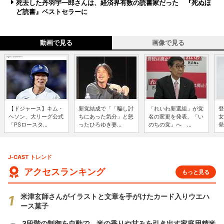
死去した丹羽宇一郎さんは、経済界有数の読書家だった 『死ぬほ
ど読書』ベストセラーに
動画で見る
画像で見る
【ドジャース】キム・
新党結成で「「騙し討
「れいわ新選組」が党
登
ヘソン、大リーグ公式
ちにあった気分」と怒
名の変更を発表、「い
女
「PSロースタ...
ったひろゆき妻...
のちの党」へ ...
発
J-CAST トレンド
アクセスランキング
もっと見る
米津玄師さんがイラストと文章を手がけたカード入りウエハ
ース菓子
3段階の制御を自動で 米の香りや甘みを引き出す家庭用精米