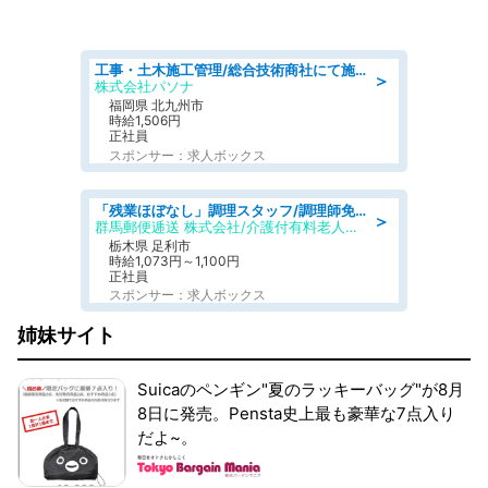
工事・土木施工管理/総合技術商社にて施工管理のお仕事/即日勤務可/車通勤可/工事・土木施工管理/生産・品質管理
＞
株式会社パソナ
福岡県 北九州市
時給1,506円
正社員
スポンサー：求人ボックス
「残業ほぼなし」調理スタッフ/調理師免許必須/正職員/日勤のみ/介護付き有料老人ホーム/社会保障完備
＞
群馬郵便逓送 株式会社/介護付有料老人ホーム ふる里
栃木県 足利市
時給1,073円～1,100円
正社員
スポンサー：求人ボックス
姉妹サイト
Suicaのペンギン"夏のラッキーバッグ"が8月
8日に発売。Pensta史上最も豪華な7点入り
だよ~。