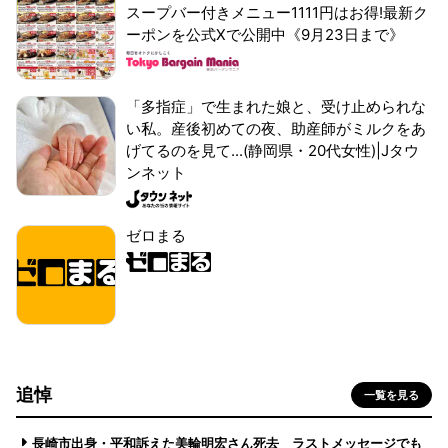
スープバー付きメニュー1111円はお得!最新ク
ーポンを公式Xで公開中《9月23日まで》
「多指症」で生まれた娘と、受け止められな
い私。産後初めての夜、助産師がミルクをあ
げてるのを見て...(静岡県・20代女性)|Jタウ
ンネット
ゼロまる
追悼
一覧を見る
長崎市出身・平和訴えた美輪明宏さん死去 ラストメッセージでも