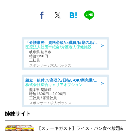
「介護事務」資格必須/正職員/日勤のみ/介護老人保健施設
＞
医療法人社団幸紀会/介護老人保健施設 グリーンビラ安江
岐阜県 岐阜市
時給1,150円
正社員
スポンサー：求人ボックス
組立・組付け/高収入/日払いOK/寮完備/交替制/20・30・40代活躍中
＞
株式会社綜合キャリアオプション
熊本県 菊陽町
時給1,600円～2,000円
正社員 / 派遣社員
スポンサー：求人ボックス
姉妹サイト
【ステーキガスト】ライス・パン食べ放題&