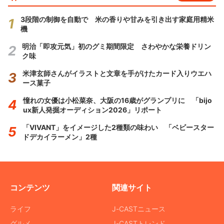
3段階の制御を自動で 米の香りや甘みを引き出す家庭用精米
機
明治「即攻元気」初のグミ期間限定 さわやかな栄養ドリン
ク味
米津玄師さんがイラストと文章を手がけたカード入りウエハ
ース菓子
憧れの女優は小松菜奈、大阪の16歳がグランプリに 「bijo
ux新人発掘オーディション2026」リポート
「VIVANT」をイメージした2種類の味わい 「ベビースター
ドデカイラーメン」2種
コンテンツ
関連サイト
ライフ
J-CASTニュース
グルメ
J-CASTトレンド