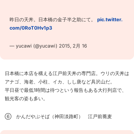
昨日の天丼。日本橋の金子半之助にて。
pic.twitter.
com/0RoT0Hv1p3
— yucawi (@yucawi)
2015, 2月 16
日本橋に本店を構える江戸前天丼の専門店。ウリの天丼は
アナゴ、海老、小柱、イカ、しし唐など具沢山だ。
平日昼で最低1時間は待つという報告もある大行列店で、
観光客の姿も多い。
⑥ かんだやぶそば（神田淡路町） 江戸前蕎麦