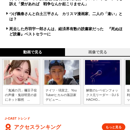
訴え「愛があれば 戦争なんか起こりません」
つげ義春さんと白土三平さん カリスマ漫画家、二人の「違い」と
は？
死去した丹羽宇一郎さんは、経済界有数の読書家だった 『死ぬほ
ど読書』ベストセラーに
動画で見る
画像で見る
「鬼滅の刃」禰豆子役
ナイツ・塙宣之、You
解散のレペゼンフォッ
女
の声優・鬼頭明里の姿
Tuberヒカルの落語家
クス元リーダー・DJ S
利
にネット騒然 ...
デビュー...
HACHO...
ッ
J-CAST トレンド
アクセスランキング
もっと見る