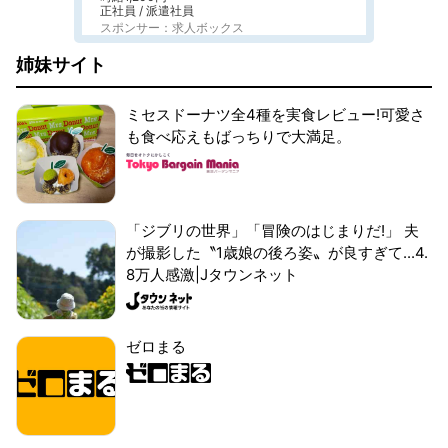
正社員 / 派遣社員
スポンサー：求人ボックス
姉妹サイト
ミセスドーナツ全4種を実食レビュー!可愛さ
も食べ応えもばっちりで大満足。
「ジブリの世界」「冒険のはじまりだ!」 夫
が撮影した〝1歳娘の後ろ姿〟が良すぎて...4.
8万人感激|Jタウンネット
ゼロまる