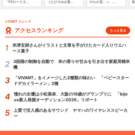
「PSロースタ...
ったひろゆき妻...
のちの党」へ ...
発
J-CAST トレンド
アクセスランキング
もっと見る
米津玄師さんがイラストと文章を手がけたカード入りウエハ
ース菓子
3段階の制御を自動で 米の香りや甘みを引き出す家庭用精米
機
「VIVANT」をイメージした2種類の味わい 「ベビースター
ドデカイラーメン」2種
憧れの女優は小松菜奈、大阪の16歳がグランプリに 「bijo
ux新人発掘オーディション2026」リポート
上質で没入感のあるサウンド ヤマハのワイヤレススピーカ
ー