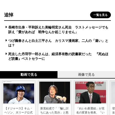
追悼
一覧を見る
長崎市出身・平和訴えた美輪明宏さん死去 ラストメッセージでも
訴え「愛があれば 戦争なんか起こりません」
つげ義春さんと白土三平さん カリスマ漫画家、二人の「違い」と
は？
死去した丹羽宇一郎さんは、経済界有数の読書家だった 『死ぬほ
ど読書』ベストセラーに
動画で見る
画像で見る
【ドジャース】キム・
新党結成で「「騙し討
「れいわ新選組」が党
登
ヘソン、大リーグ公式
ちにあった気分」と怒
名の変更を発表、「い
女