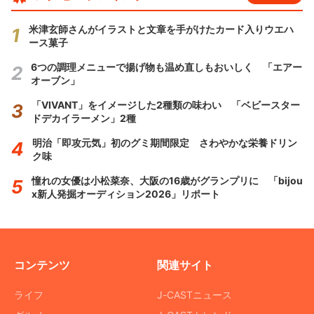
米津玄師さんがイラストと文章を手がけたカード入りウエハ
ース菓子
6つの調理メニューで揚げ物も温め直しもおいしく 「エアー
オーブン」
「VIVANT」をイメージした2種類の味わい 「ベビースター
ドデカイラーメン」2種
明治「即攻元気」初のグミ期間限定 さわやかな栄養ドリン
ク味
憧れの女優は小松菜奈、大阪の16歳がグランプリに 「bijou
x新人発掘オーディション2026」リポート
コンテンツ
関連サイト
ライフ
J-CASTニュース