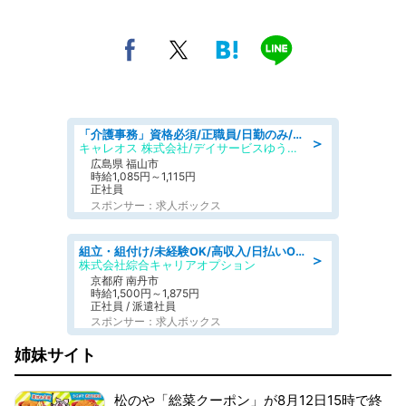
「介護事務」資格必須/正職員/日勤のみ/デイサービス
＞
キャレオス 株式会社/デイサービスゆうゆう南本庄
広島県 福山市
時給1,085円～1,115円
正社員
スポンサー：求人ボックス
組立・組付け/未経験OK/高収入/日払いOK/寮費無料/交替制
＞
株式会社綜合キャリアオプション
京都府 南丹市
時給1,500円～1,875円
正社員 / 派遣社員
スポンサー：求人ボックス
姉妹サイト
松のや「総菜クーポン」が8月12日15時で終