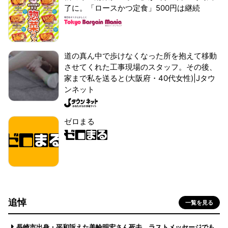
了に。「ロースかつ定食」500円は継続
道の真ん中で歩けなくなった所を抱えて移動
させてくれた工事現場のスタッフ。その後、
家まで私を送ると(大阪府・40代女性)|Jタウ
ンネット
ゼロまる
追悼
一覧を見る
長崎市出身・平和訴えた美輪明宏さん死去 ラストメッセージでも