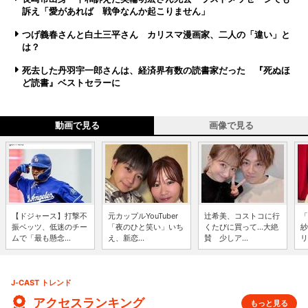
訴え「愛があれば 戦争なんか起こりません」
つげ義春さんと白土三平さん カリスマ漫画家、二人の「違い」と
は？
死去した丹羽宇一郎さんは、経済界有数の読書家だった 『死ぬほ
ど読書』ベストセラーに
動画で見る
画像で見る
【ドジャース】打撃不
元カップルYouTuber
辻希美、コストコに行
「
振ベッツ、低迷のチー
「夜のひと笑い」いち
くたびに買って...大絶
紗
ムで「最も懸念...
え、新恋...
賛 少しア...
リ
J-CAST トレンド
アクセスランキング
もっと見る