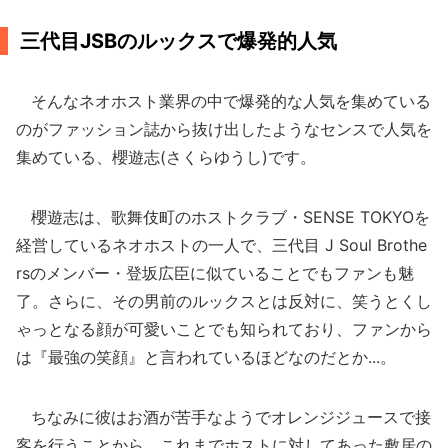
三代目JSBのルックスで爆発的人気
そんなネオホスト業界の中で爆発的な人気を集めている
のがファッション誌から抜け出したようなセンスで人気を
集めている、櫻遊志(さくらゆうし)です。
櫻遊志は、歌舞伎町のホストクラブ・SENSE TOKYOを
経営しているネオホストの一人で、三代目 J Soul Brothe
rsのメンバー・登坂広臣に似ていることでもファンも魅
了。さらに、その男前のルックスとは反対に、笑うとくし
ゃっとなる顔が可愛いことでも知られており、ファンから
は『最強の笑顔』と言われているほどなのだとか...。
ちなみに彼はお酒が苦手なようでオレンジジュースで接
客を行うことから、これまでホストに対してあった敷居の