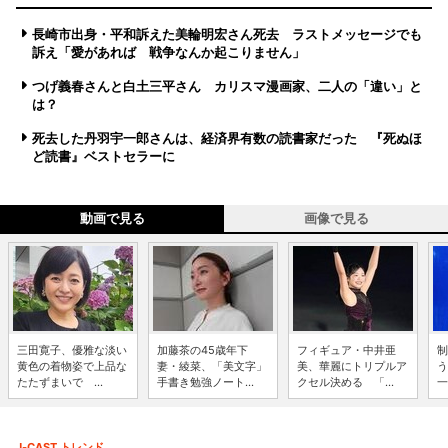
長崎市出身・平和訴えた美輪明宏さん死去 ラストメッセージでも
訴え「愛があれば 戦争なんか起こりません」
つげ義春さんと白土三平さん カリスマ漫画家、二人の「違い」と
は？
死去した丹羽宇一郎さんは、経済界有数の読書家だった 『死ぬほ
ど読書』ベストセラーに
動画で見る
画像で見る
三田寛子、優雅な淡い
加藤茶の45歳年下
フィギュア・中井亜
制
黄色の着物姿で上品な
妻・綾菜、「美文字」
美、華麗にトリプルア
う
たたずまいで ...
手書き勉強ノート...
クセル決める 「...
一
J-CAST トレンド