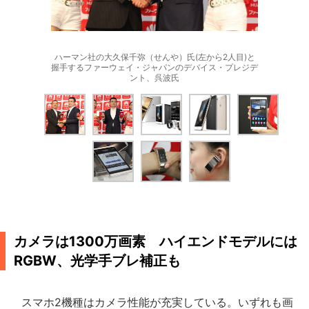
ハーマン社の大久保千弥（せんや）氏(左から2人目)と
握手するファーウェイ・ジャパンのデバイス・プレジデ
ント、呉波氏
カメラは1300万画素 ハイエンドモデルには
RGBW、光学手ブレ補正も
スマホ2機種はカメラ性能が充実している。いずれも画