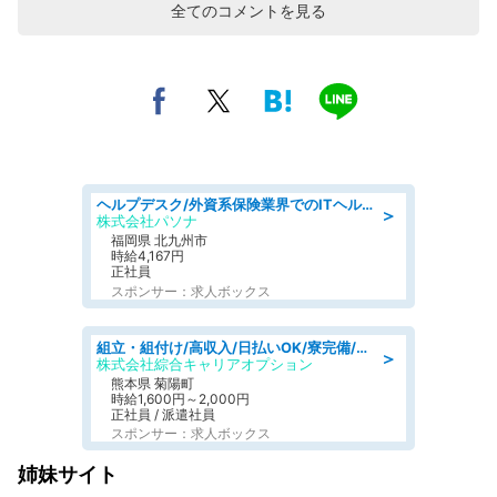
全てのコメントを見る
ヘルプデスク/外資系保険業界でのITヘルプデスク業務/駅近/即日勤務可/ヘルプデスク
＞
株式会社パソナ
福岡県 北九州市
時給4,167円
正社員
スポンサー：求人ボックス
組立・組付け/高収入/日払いOK/寮完備/交替制/20・30・40代活躍中
＞
株式会社綜合キャリアオプション
熊本県 菊陽町
時給1,600円～2,000円
正社員 / 派遣社員
スポンサー：求人ボックス
姉妹サイト