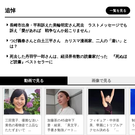
追悼
一覧を見る
長崎市出身・平和訴えた美輪明宏さん死去 ラストメッセージでも
訴え「愛があれば 戦争なんか起こりません」
つげ義春さんと白土三平さん カリスマ漫画家、二人の「違い」と
は？
死去した丹羽宇一郎さんは、経済界有数の読書家だった 『死ぬほ
ど読書』ベストセラーに
動画で見る
画像で見る
三田寛子、優雅な淡い
加藤茶の45歳年下
フィギュア・中井亜
制
黄色の着物姿で上品な
妻・綾菜、「美文字」
美、華麗にトリプルア
う
たたずまいで ...
手書き勉強ノート...
クセル決める 「...
一