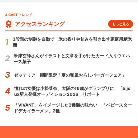
J-CAST トレンド
アクセスランキング
もっと見る
3段階の制御を自動で 米の香りや甘みを引き出す家庭用精米
機
米津玄師さんがイラストと文章を手がけたカード入りウエハ
ース菓子
ゼッテリア 期間限定「夏の和風おろしバーガーフェア」
憧れの女優は小松菜奈、大阪の16歳がグランプリに 「bijo
ux新人発掘オーディション2026」リポート
「VIVANT」をイメージした2種類の味わい 「ベビースター
ドデカイラーメン」2種