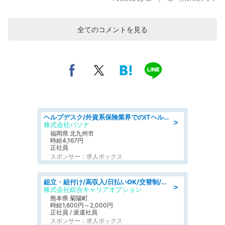
全てのコメントを見る
ヘルプデスク/外資系保険業界でのITヘルプデスク業務/駅近/即日勤務可/ヘルプデスク
＞
株式会社パソナ
福岡県 北九州市
時給4,167円
正社員
スポンサー：求人ボックス
組立・組付け/高収入/日払いOK/交替制/20・30・40代活躍中/製造 工場
＞
株式会社綜合キャリアオプション
熊本県 菊陽町
時給1,600円～2,000円
正社員 / 派遣社員
スポンサー：求人ボックス