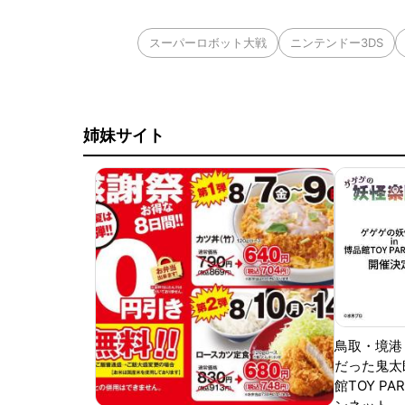
スーパーロボット大戦
ニンテンドー3DS
姉妹サイト
鳥取・境港
だった鬼太
館TOY PA