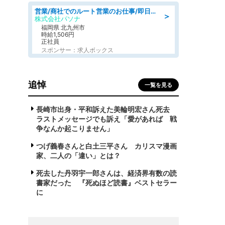
営業/商社でのルート営業のお仕事/即日勤務可/車通勤可/営業
＞
株式会社パソナ
福岡県 北九州市
時給1,506円
正社員
スポンサー：求人ボックス
追悼
一覧を見る
長崎市出身・平和訴えた美輪明宏さん死去
ラストメッセージでも訴え「愛があれば 戦
争なんか起こりません」
つげ義春さんと白土三平さん カリスマ漫画
家、二人の「違い」とは？
死去した丹羽宇一郎さんは、経済界有数の読
書家だった 『死ぬほど読書』ベストセラー
に