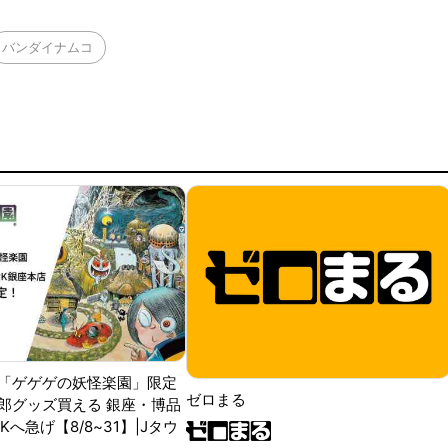
バンダイナムコ
「ゲゲゲの妖怪楽園」限定
ゼロまる
郎グッズ買える 銀座・博品
RKへ急げ【8/8~31】|Jタウ