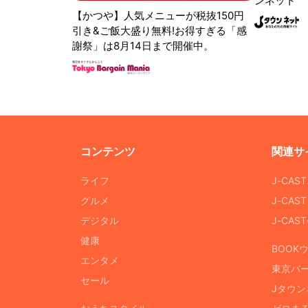
ンネット
【かつや】人気メニューが税抜150円
引き&ご飯大盛り無料!お得すぎる「感
謝祭」は8月14日まで開催中。
コンテンツ
関連サ
ライフ
J-CAS
グルメ
J-CAS
デジタル
J-CA
健康
BOOK
エンタメ
東京バ
セール
Jタウン