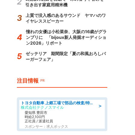
引き出す家庭用精米機
上質で没入感のあるサウンド ヤマハのワ
イヤレススピーカー
憧れの女優は小松菜奈、大阪の16歳がグラ
ンプリに 「bijoux新人発掘オーディショ
ン2026」リポート
ゼッテリア 期間限定「夏の和風おろしバ
ーガーフェア」
注目情報
PR
トヨタ自動車 上郷工場で部品の検査/特典168万/tutumi
＞
株式会社テクノスマイル
愛知県 豊田市
時給2,100円
正社員 / 派遣社員
スポンサー：求人ボックス