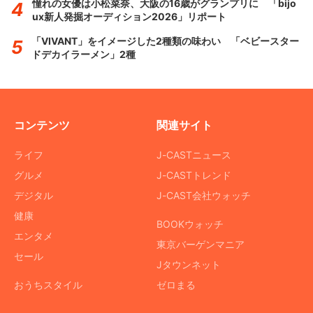
憧れの女優は小松菜奈、大阪の16歳がグランプリに 「bijo
ux新人発掘オーディション2026」リポート
「VIVANT」をイメージした2種類の味わい 「ベビースター
ドデカイラーメン」2種
コンテンツ
関連サイト
ライフ
J-CASTニュース
グルメ
J-CASTトレンド
デジタル
J-CAST会社ウォッチ
健康
BOOKウォッチ
エンタメ
東京バーゲンマニア
セール
Jタウンネット
おうちスタイル
ゼロまる