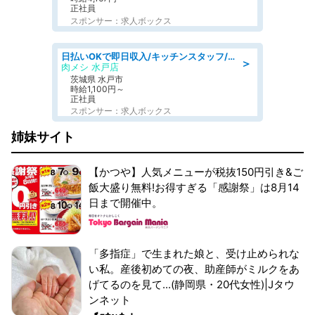
正社員
スポンサー：求人ボックス
日払いOKで即日収入/キッチンスタッフ/「原付免許必須」デリバリー業務など、自己成長可能な幅広い仕事に挑戦!髪型自由&ピアス・ネイルOK/茨城県/水戸市
＞
肉メシ 水戸店
茨城県 水戸市
時給1,100円～
正社員
スポンサー：求人ボックス
姉妹サイト
【かつや】人気メニューが税抜150円引き&ご
飯大盛り無料!お得すぎる「感謝祭」は8月14
日まで開催中。
「多指症」で生まれた娘と、受け止められな
い私。産後初めての夜、助産師がミルクをあ
げてるのを見て...(静岡県・20代女性)|Jタウ
ンネット