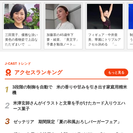
三田寛子、優雅な淡い
加藤茶の45歳年下
フィギュア・中井亜
制
黄色の着物姿で上品な
妻・綾菜、「美文字」
美、華麗にトリプルア
う
たたずまいで ...
手書き勉強ノート...
クセル決める 「...
一
J-CAST トレンド
アクセスランキング
もっと見る
3段階の制御を自動で 米の香りや甘みを引き出す家庭用精米
機
米津玄師さんがイラストと文章を手がけたカード入りウエハ
ース菓子
ゼッテリア 期間限定「夏の和風おろしバーガーフェア」