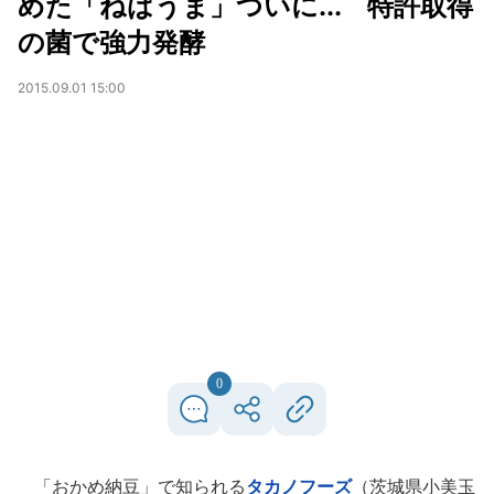
めた「ねばうま」ついに... 特許取得
の菌で強力発酵
2015.09.01 15:00
0
「おかめ納豆」で知られる
タカノフーズ
（茨城県小美玉