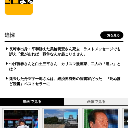
追悼
一覧を見る
長崎市出身・平和訴えた美輪明宏さん死去 ラストメッセージでも
訴え「愛があれば 戦争なんか起こりません」
つげ義春さんと白土三平さん カリスマ漫画家、二人の「違い」と
は？
死去した丹羽宇一郎さんは、経済界有数の読書家だった 『死ぬほ
ど読書』ベストセラーに
動画で見る
画像で見る