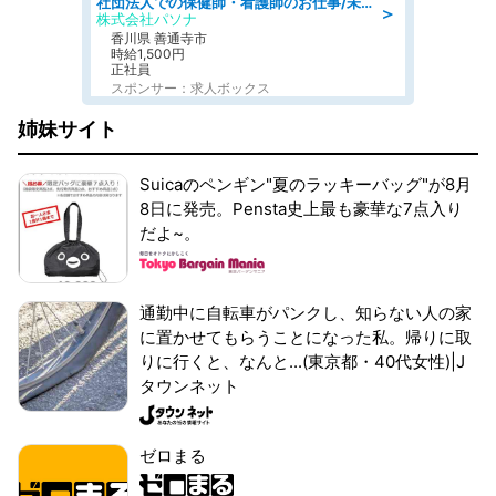
社団法人での保健師・看護師のお仕事/未経験OK/要資格:普通免許、保健師、正看護師
＞
株式会社パソナ
香川県 善通寺市
時給1,500円
正社員
スポンサー：求人ボックス
姉妹サイト
Suicaのペンギン"夏のラッキーバッグ"が8月
8日に発売。Pensta史上最も豪華な7点入り
だよ~。
通勤中に自転車がパンクし、知らない人の家
に置かせてもらうことになった私。帰りに取
りに行くと、なんと...(東京都・40代女性)|J
タウンネット
ゼロまる