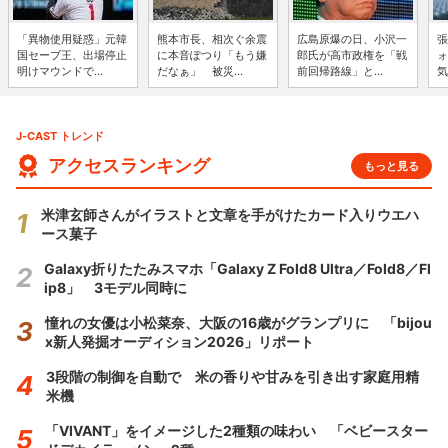
「異物使用疑惑」元韓
熊本市長、相次ぐ余震
広島原爆の日、小沢一
張
国セーブ王、出場停止
に本音ぽつり「もう嫌
郎氏が高市政権を「戦
ォ
明けマウンドで...
だなぁ」 被災...
前回帰路線」と...
気
J-CAST トレンド
アクセスランキング
もっと見る
米津玄師さんがイラストと文章を手がけたカード入りウエハ
ース菓子
Galaxy折りたたみスマホ「Galaxy Z Fold8 Ultra／Fold8／Fl
ip8」 3モデル同時に
憧れの女優は小松菜奈、大阪の16歳がグランプリに 「bijou
x新人発掘オーディション2026」リポート
3段階の制御を自動で 米の香りや甘みを引き出す家庭用精
米機
「VIVANT」をイメージした2種類の味わい 「ベビースター