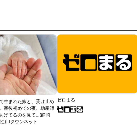
ゼロまる
で生まれた娘と、受け止め
。産後初めての夜、助産師
げてるのを見て...(静岡
性)|Jタウンネット