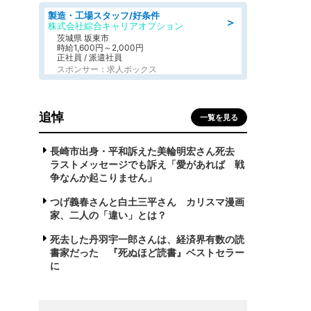
製造・工場スタッフ/好条件
＞
株式会社綜合キャリアオプション
茨城県 坂東市
時給1,600円～2,000円
正社員 / 派遣社員
スポンサー：求人ボックス
追悼
一覧を見る
長崎市出身・平和訴えた美輪明宏さん死去
ラストメッセージでも訴え「愛があれば 戦
争なんか起こりません」
つげ義春さんと白土三平さん カリスマ漫画
家、二人の「違い」とは？
死去した丹羽宇一郎さんは、経済界有数の読
書家だった 『死ぬほど読書』ベストセラー
に