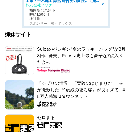
工事・土木施工管理/総合技術商社にて施工管理のお仕事/即日勤務可/車通勤可/工事・土木施工管理/生産・品質管理
＞
株式会社パソナ
福岡県 北九州市
時給1,506円
正社員
スポンサー：求人ボックス
姉妹サイト
Suicaのペンギン"夏のラッキーバッグ"が8月
8日に発売。Pensta史上最も豪華な7点入り
だよ~。
「ジブリの世界」「冒険のはじまりだ!」 夫
が撮影した〝1歳娘の後ろ姿〟が良すぎて...4.
8万人感激|Jタウンネット
ゼロまる