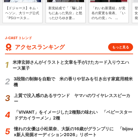
【ドジャース】キム・
新党結成で「「騙し討
「れいわ新選組」が党
登
ヘソン、大リーグ公式
ちにあった気分」と怒
名の変更を発表、「い
女
「PSロースタ...
ったひろゆき妻...
のちの党」へ ...
発
J-CAST トレンド
アクセスランキング
もっと見る
米津玄師さんがイラストと文章を手がけたカード入りウエハ
ース菓子
3段階の制御を自動で 米の香りや甘みを引き出す家庭用精米
機
上質で没入感のあるサウンド ヤマハのワイヤレススピーカ
ー
「VIVANT」をイメージした2種類の味わい 「ベビースター
ドデカイラーメン」2種
憧れの女優は小松菜奈、大阪の16歳がグランプリに 「bijou
x新人発掘オーディション2026」リポート