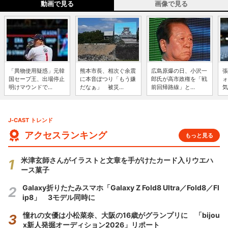
動画で見る
画像で見る
「異物使用疑惑」元韓
熊本市長、相次ぐ余震
広島原爆の日、小沢一
張
国セーブ王、出場停止
に本音ぽつり「もう嫌
郎氏が高市政権を「戦
ォ
明けマウンドで...
だなぁ」 被災...
前回帰路線」と...
気
J-CAST トレンド
アクセスランキング
もっと見る
米津玄師さんがイラストと文章を手がけたカード入りウエハ
ース菓子
Galaxy折りたたみスマホ「Galaxy Z Fold8 Ultra／Fold8／Fl
ip8」 3モデル同時に
憧れの女優は小松菜奈、大阪の16歳がグランプリに 「bijou
x新人発掘オーディション2026」リポート