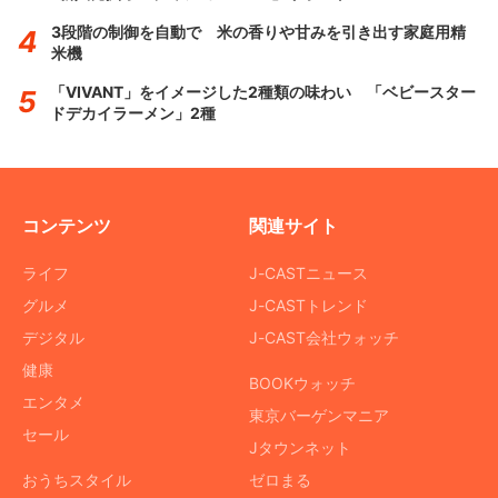
3段階の制御を自動で 米の香りや甘みを引き出す家庭用精
米機
「VIVANT」をイメージした2種類の味わい 「ベビースター
ドデカイラーメン」2種
コンテンツ
関連サイト
ライフ
J-CASTニュース
グルメ
J-CASTトレンド
デジタル
J-CAST会社ウォッチ
健康
BOOKウォッチ
エンタメ
東京バーゲンマニア
セール
Jタウンネット
おうちスタイル
ゼロまる