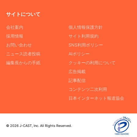
サイトについて
会社案内
個人情報保護方針
採用情報
サイト利用規約
お問い合わせ
SNS利用ポリシー
ニュース読者投稿
AIポリシー
編集長からの手紙
クッキーの利用について
広告掲載
記事配信
コンテンツ二次利用
日本インターネット報道協会
© 2026 J-CAST, Inc. All Rights Reserved.