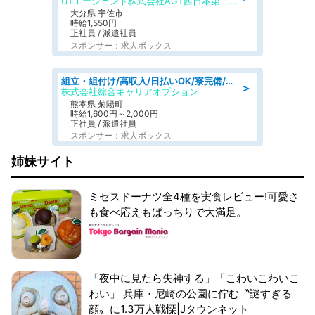
UTエージェント株式会社AGT西日本第二CU
大分県 宇佐市
時給1,550円
正社員 / 派遣社員
スポンサー：求人ボックス
組立・組付け/高収入/日払いOK/寮完備/交替制/20・30・40代活躍中
＞
株式会社綜合キャリアオプション
熊本県 菊陽町
時給1,600円～2,000円
正社員 / 派遣社員
スポンサー：求人ボックス
姉妹サイト
ミセスドーナツ全4種を実食レビュー!可愛さ
も食べ応えもばっちりで大満足。
「夜中に見たら失神する」「こわいこわいこ
わい」 兵庫・尼崎の公園に佇む〝謎すぎる
顔〟に1.3万人戦慄|Jタウンネット