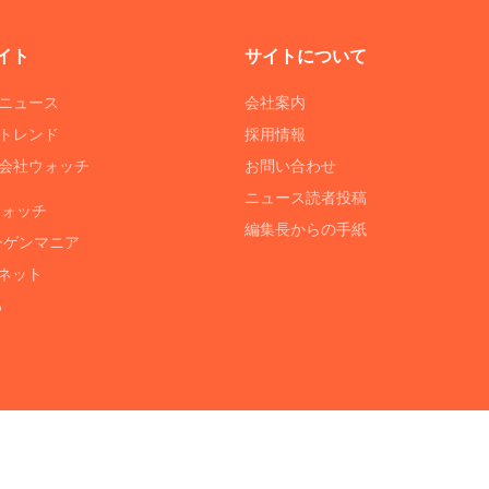
イト
サイトについて
Tニュース
会社案内
Tトレンド
採用情報
ST会社ウォッチ
お問い合わせ
ニュース読者投稿
ウォッチ
編集長からの手紙
ーゲンマニア
ネット
る