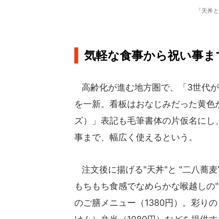
「天丼と
気軽な食事から祝い事ま
高齢化が進む地方圏で、「3世代が
を一新。看板はおなじみだった黄色から
ズ）」表記も毛筆書体の片仮名にし
事まで、幅広く使えるという。
注文後に揚げる"天丼"と "二八蕎麦
もちもち食感でなめらかな喉越しの"ひ
のご膳メニュー（1380円）。彩り