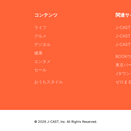
コンテンツ
関連サ
ライフ
J-CAS
グルメ
J-CAS
デジタル
J-CA
健康
BOOK
エンタメ
東京バ
セール
Jタウン
おうちスタイル
ゼロま
© 2026 J-CAST, Inc. All Rights Reserved.