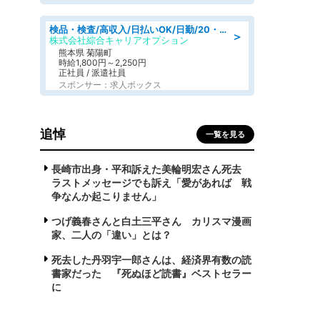
検品・検査/高収入/日払いOK/日勤/20・30・40代活躍中/製造 工場
＞
株式会社綜合キャリアオプション
熊本県 菊陽町
時給1,800円～2,250円
正社員 / 派遣社員
スポンサー：求人ボックス
追悼
一覧を見る
長崎市出身・平和訴えた美輪明宏さん死去
ラストメッセージでも訴え「愛があれば 戦
争なんか起こりません」
つげ義春さんと白土三平さん カリスマ漫画
家、二人の「違い」とは？
死去した丹羽宇一郎さんは、経済界有数の読
書家だった 『死ぬほど読書』ベストセラー
に