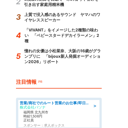
引き出す家庭用精米機
上質で没入感のあるサウンド ヤマハのワ
イヤレススピーカー
「VIVANT」をイメージした2種類の味わ
い 「ベビースタードデカイラーメン」2
種
憧れの女優は小松菜奈、大阪の16歳がグラ
ンプリに 「bijoux新人発掘オーディショ
ン2026」リポート
注目情報
PR
営業/商社でのルート営業のお仕事/即日勤務可/車通勤可/営業
＞
株式会社パソナ
福岡県 北九州市
時給1,506円
正社員
スポンサー：求人ボックス