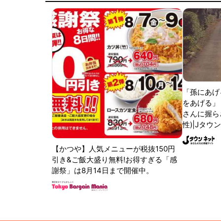
「孫にあげ
をあげる」
さんに握ら
性)|Jタウ
【かつや】人気メニューが税抜150円
引き&ご飯大盛り無料!お得すぎる「感
謝祭」は8月14日まで開催中。