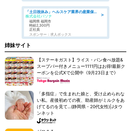
「土日祝休み」ヘルスケア業界の産業保健師/高時給/未経験OK/要資格:保健師、正看護師
＞
株式会社パソナ
福岡県 福岡市
時給2,300円
正社員
スポンサー：求人ボックス
姉妹サイト
【ステーキガスト】ライス・パン食べ放題&
スープバー付きメニュー1111円はお得!最新ク
ーポンを公式Xで公開中《9月23日まで》
「多指症」で生まれた娘と、受け止められな
い私。産後初めての夜、助産師がミルクをあ
げてるのを見て...(静岡県・20代女性)|Jタウ
ンネット