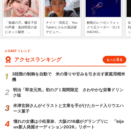
「鬼滅の刃」禰豆子役
ナイツ・塙宣之、You
解散のレペゼンフォッ
女
の声優・鬼頭明里の姿
Tuberヒカルの落語家
クス元リーダー・DJ S
利
にネット騒然 ...
デビュー...
HACHO...
ッ
J-CAST トレンド
アクセスランキング
もっと見る
3段階の制御を自動で 米の香りや甘みを引き出す家庭用精米
機
明治「即攻元気」初のグミ期間限定 さわやかな栄養ドリン
ク味
米津玄師さんがイラストと文章を手がけたカード入りウエハ
ース菓子
憧れの女優は小松菜奈、大阪の16歳がグランプリに 「bijo
ux新人発掘オーディション2026」リポート