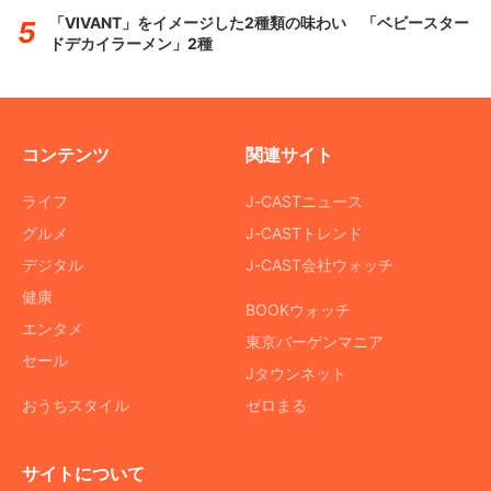
「VIVANT」をイメージした2種類の味わい 「ベビースター
ドデカイラーメン」2種
コンテンツ
関連サイト
ライフ
J-CASTニュース
グルメ
J-CASTトレンド
デジタル
J-CAST会社ウォッチ
健康
BOOKウォッチ
エンタメ
東京バーゲンマニア
セール
Jタウンネット
おうちスタイル
ゼロまる
サイトについて