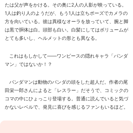
たは父が声をかける。その奥に2人の人影が映っている。
1人は釣り人のようだが、もう1人は立ちポーズでカメラの
方を向いている。彼は異様なオーラを放っていて、腕と脚
は黒で胴体は白。頭部も白い。白髪にしてはボリュームが
とても多いし、ヘルメットの形とも異なる。
これはもしかして――ワンピースの隠れキャラ「パンダ
マン」ではないか！？
パンダマンは動物のパンダの頭をした超人だ。作者の尾
田栄一郎さんによると「レスラー」だそうで、コミックの
コマの中にひょっこり登場する。普通に読んでいると気づ
かないレベルで、発見に喜びを感じるファンもいるほど。