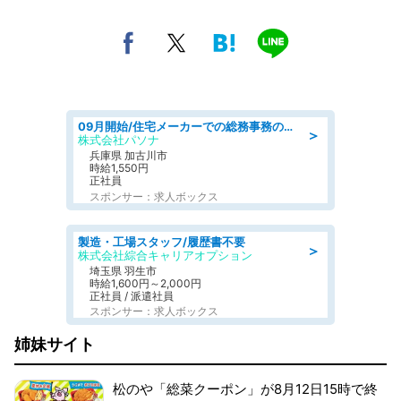
09月開始/住宅メーカーでの総務事務のお仕事/駅近/車通勤可/一般事務/人事労務
＞
株式会社パソナ
兵庫県 加古川市
時給1,550円
正社員
スポンサー：求人ボックス
製造・工場スタッフ/履歴書不要
＞
株式会社綜合キャリアオプション
埼玉県 羽生市
時給1,600円～2,000円
正社員 / 派遣社員
スポンサー：求人ボックス
姉妹サイト
松のや「総菜クーポン」が8月12日15時で終