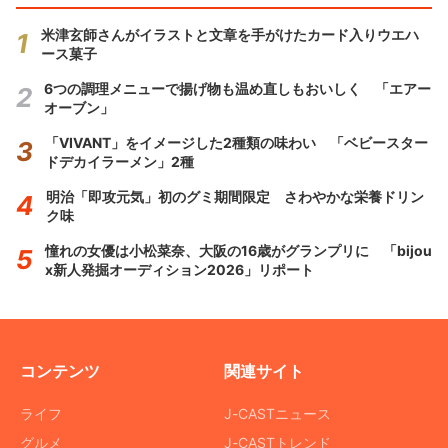
米津玄師さんがイラストと文章を手がけたカード入りウエハ
ース菓子
6つの調理メニューで揚げ物も温め直しもおいしく 「エアー
オーブン」
「VIVANT」をイメージした2種類の味わい 「ベビースター
ドデカイラーメン」2種
明治「即攻元気」初のグミ期間限定 さわやかな栄養ドリン
ク味
憧れの女優は小松菜奈、大阪の16歳がグランプリに 「bijou
x新人発掘オーディション2026」リポート
コンテンツ
関連サイト
ライフ
J-CASTニュース
グルメ
J-CASTトレンド