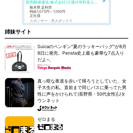
＞
群馬郵便逓送 株式会社/介護付有料老人ホーム ふる里
栃木県 足利市
時給1,073円～1,100円
正社員
スポンサー：求人ボックス
姉妹サイト
Suicaのペンギン"夏のラッキーバッグ"が8月
8日に発売。Pensta史上最も豪華な7点入り
だよ~。
真っ暗な夜道を歩いて帰ろうとしていた、女
子大生の私。直前まで同じバスに乗ってた男
性に声をかけられて(長野県・50代女性)|Jタ
ウンネット
ゼロまる