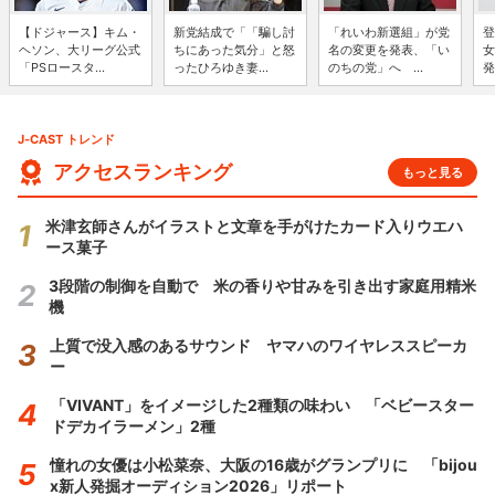
【ドジャース】キム・
新党結成で「「騙し討
「れいわ新選組」が党
登
ヘソン、大リーグ公式
ちにあった気分」と怒
名の変更を発表、「い
女
「PSロースタ...
ったひろゆき妻...
のちの党」へ ...
発
J-CAST トレンド
アクセスランキング
もっと見る
米津玄師さんがイラストと文章を手がけたカード入りウエハ
ース菓子
3段階の制御を自動で 米の香りや甘みを引き出す家庭用精米
機
上質で没入感のあるサウンド ヤマハのワイヤレススピーカ
ー
「VIVANT」をイメージした2種類の味わい 「ベビースター
ドデカイラーメン」2種
憧れの女優は小松菜奈、大阪の16歳がグランプリに 「bijou
x新人発掘オーディション2026」リポート