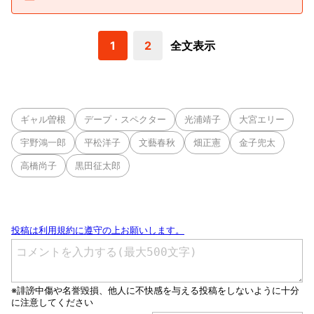
1
2
全文表示
ギャル曽根
デープ・スペクター
光浦靖子
大宮エリー
宇野鴻一郎
平松洋子
文藝春秋
畑正憲
金子兜太
高橋尚子
黒田征太郎