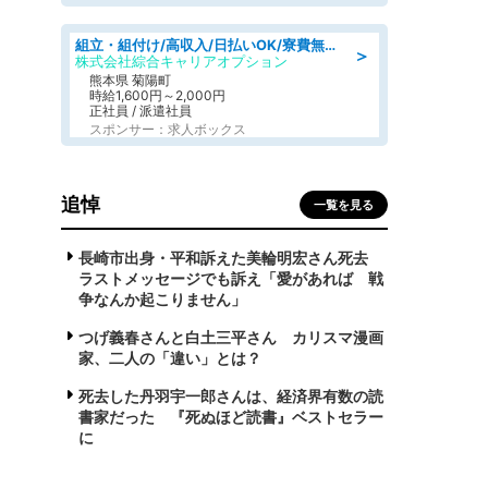
組立・組付け/高収入/日払いOK/寮費無料/交替制/20・30・40代活躍中
＞
株式会社綜合キャリアオプション
熊本県 菊陽町
時給1,600円～2,000円
正社員 / 派遣社員
スポンサー：求人ボックス
追悼
一覧を見る
長崎市出身・平和訴えた美輪明宏さん死去
ラストメッセージでも訴え「愛があれば 戦
争なんか起こりません」
つげ義春さんと白土三平さん カリスマ漫画
家、二人の「違い」とは？
死去した丹羽宇一郎さんは、経済界有数の読
書家だった 『死ぬほど読書』ベストセラー
に