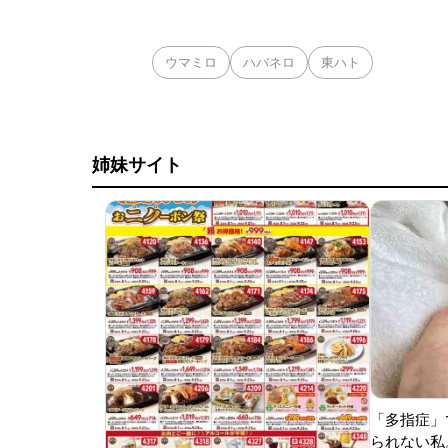
ウマミロ
ハバネロ
東ハト
姉妹サイト
「多指症」
られない私