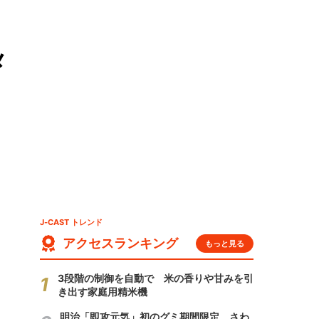
メ
J-CAST トレンド
アクセスランキング
もっと見る
3段階の制御を自動で 米の香りや甘みを引
き出す家庭用精米機
明治「即攻元気」初のグミ期間限定 さわ