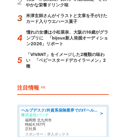
やかな栄養ドリンク味
米津玄師さんがイラストと文章を手がけた
カード入りウエハース菓子
憧れの女優は小松菜奈、大阪の16歳がグラ
ンプリに 「bijoux新人発掘オーディショ
ン2026」リポート
「VIVANT」をイメージした2種類の味わ
い 「ベビースタードデカイラーメン」2
種
注目情報
PR
ヘルプデスク/外資系保険業界でのITヘルプデスク業務/駅近/即日勤務可/ヘルプデスク
＞
株式会社パソナ
福岡県 北九州市
時給4,167円
正社員
スポンサー：求人ボックス