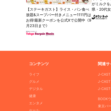
がミルクをあ
【ステーキガスト】ライス・パン食べ
県・20代女
放題&スープバー付きメニュー1111円は
お得!最新クーポンを公式Xで公開中《9
月23日まで》
コンテンツ
関連サ
ライフ
J-CAS
グルメ
J-CAS
デジタル
J-CA
健康
BOOK
エンタメ
東京バ
セール