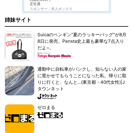
正社員
スポンサー：求人ボックス
姉妹サイト
Suicaのペンギン"夏のラッキーバッグ"が8月
8日に発売。Pensta史上最も豪華な7点入り
だよ~。
通勤中に自転車がパンクし、知らない人の家
に置かせてもらうことになった私。帰りに取
りに行くと、なんと...(東京都・40代女性)|J
タウンネット
ゼロまる