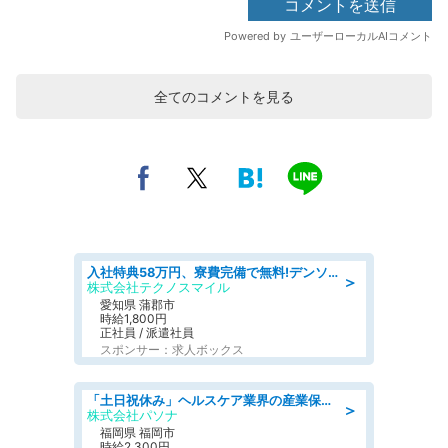
全てのコメントを見る
入社特典58万円、寮費完備で無料!デンソーで働こう!自動車工場で小型部品の検査業務 denso aichi
＞
株式会社テクノスマイル
愛知県 蒲郡市
時給1,800円
正社員 / 派遣社員
スポンサー：求人ボックス
「土日祝休み」ヘルスケア業界の産業保健師/高時給/未経験OK/要資格:保健師、正看護師
＞
株式会社パソナ
福岡県 福岡市
時給2,300円