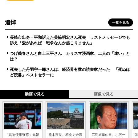
追悼
一覧を見る
長崎市出身・平和訴えた美輪明宏さん死去 ラストメッセージでも
訴え「愛があれば 戦争なんか起こりません」
つげ義春さんと白土三平さん カリスマ漫画家、二人の「違い」と
は？
死去した丹羽宇一郎さんは、経済界有数の読書家だった 『死ぬほ
ど読書』ベストセラーに
動画で見る
画像で見る
「異物使用疑惑」元韓
熊本市長、相次ぐ余震
広島原爆の日、小沢一
張