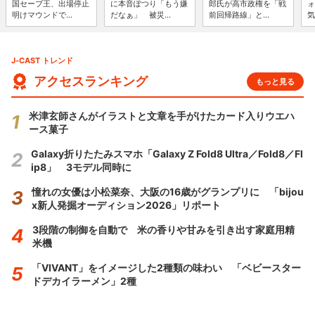
国セーブ王、出場停止
に本音ぽつり「もう嫌
郎氏が高市政権を「戦
ォ
明けマウンドで...
だなぁ」 被災...
前回帰路線」と...
気
J-CAST トレンド
アクセスランキング
もっと見る
米津玄師さんがイラストと文章を手がけたカード入りウエハ
ース菓子
Galaxy折りたたみスマホ「Galaxy Z Fold8 Ultra／Fold8／Fl
ip8」 3モデル同時に
憧れの女優は小松菜奈、大阪の16歳がグランプリに 「bijou
x新人発掘オーディション2026」リポート
3段階の制御を自動で 米の香りや甘みを引き出す家庭用精
米機
「VIVANT」をイメージした2種類の味わい 「ベビースター
ドデカイラーメン」2種