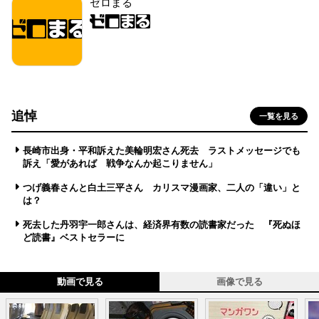
ゼロまる
追悼
一覧を見る
長崎市出身・平和訴えた美輪明宏さん死去 ラストメッセージでも
訴え「愛があれば 戦争なんか起こりません」
つげ義春さんと白土三平さん カリスマ漫画家、二人の「違い」と
は？
死去した丹羽宇一郎さんは、経済界有数の読書家だった 『死ぬほ
ど読書』ベストセラーに
動画で見る
画像で見る