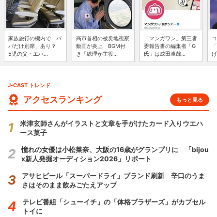
家族旅行の機内で「パ
高市首相の被災地視察
「マンガワン」第三者
コ
パだけ別席」あり？
動画が炎上 BGM付
委報告書の編集者「G
「
5児の父・エハ...
き「総理が主役...
氏」は成田卓哉...
げ
J-CAST トレンド
アクセスランキング
もっと見る
米津玄師さんがイラストと文章を手がけたカード入りウエハ
ース菓子
憧れの女優は小松菜奈、大阪の16歳がグランプリに 「bijou
x新人発掘オーディション2026」リポート
アサヒビール「スーパードライ」ブランド刷新 辛口のうま
さはそのまま飲みごたえアップ
テレビ番組「シューイチ」の「体格ブラザーズ」がカプセル
トイに