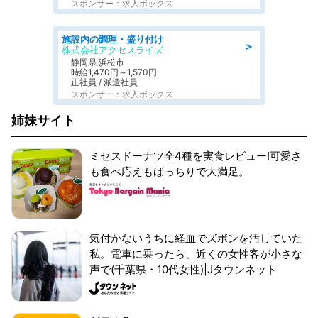
スポンサー：求人ボックス
施設内の調理・盛り付け
＞
株式会社アクセスライズ
静岡県 浜松市
時給1,470円～1,570円
正社員 / 派遣社員
スポンサー：求人ボックス
姉妹サイト
ミセスドーナツ全4種を実食レビュー!可愛さ
も食べ応えもばっちりで大満足。
気付かないうちに経血でズボンを汚していた
私。電車に乗ったら、近くの女性客が小さな
声で(千葉県・10代女性)|Jタウンネット