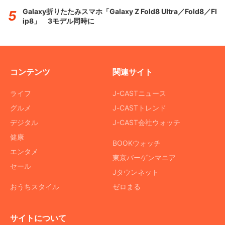
Galaxy折りたたみスマホ「Galaxy Z Fold8 Ultra／Fold8／Fl
ip8」 3モデル同時に
コンテンツ
関連サイト
ライフ
J-CASTニュース
グルメ
J-CASTトレンド
デジタル
J-CAST会社ウォッチ
健康
BOOKウォッチ
エンタメ
東京バーゲンマニア
セール
Jタウンネット
おうちスタイル
ゼロまる
サイトについて