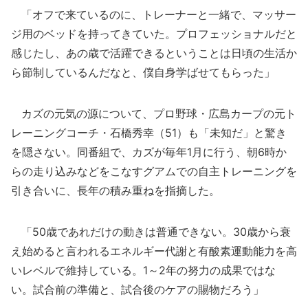
「オフで来ているのに、トレーナーと一緒で、マッサー
ジ用のベッドを持ってきていた。プロフェッショナルだと
感じたし、あの歳で活躍できるということは日頃の生活か
ら節制しているんだなと、僕自身学ばせてもらった」
カズの元気の源について、プロ野球・広島カープの元ト
レーニングコーチ・石橋秀幸（51）も「未知だ」と驚き
を隠さない。同番組で、カズが毎年1月に行う、朝6時か
らの走り込みなどをこなすグアムでの自主トレーニングを
引き合いに、長年の積み重ねを指摘した。
「50歳であれだけの動きは普通できない。30歳から衰
え始めると言われるエネルギー代謝と有酸素運動能力を高
いレベルで維持している。1～2年の努力の成果ではな
い。試合前の準備と、試合後のケアの賜物だろう」