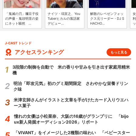
「鬼滅の刃」禰豆子役
ナイツ・塙宣之、You
解散のレペゼンフォッ
女
の声優・鬼頭明里の姿
Tuberヒカルの落語家
クス元リーダー・DJ S
利
にネット騒然 ...
デビュー...
HACHO...
ッ
J-CAST トレンド
アクセスランキング
もっと見る
3段階の制御を自動で 米の香りや甘みを引き出す家庭用精米
機
明治「即攻元気」初のグミ期間限定 さわやかな栄養ドリン
ク味
米津玄師さんがイラストと文章を手がけたカード入りウエハ
ース菓子
憧れの女優は小松菜奈、大阪の16歳がグランプリに 「bijo
ux新人発掘オーディション2026」リポート
「VIVANT」をイメージした2種類の味わい 「ベビースター