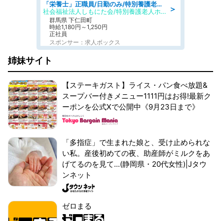
「栄養士」正職員/日勤のみ/特別養護老人ホーム
＞
社会福祉法人しもにた会/特別養護老人ホーム かぶらの里
群馬県 下仁田町
時給1,180円～1,250円
正社員
スポンサー：求人ボックス
姉妹サイト
【ステーキガスト】ライス・パン食べ放題&
スープバー付きメニュー1111円はお得!最新ク
ーポンを公式Xで公開中《9月23日まで》
「多指症」で生まれた娘と、受け止められな
い私。産後初めての夜、助産師がミルクをあ
げてるのを見て...(静岡県・20代女性)|Jタウ
ンネット
ゼロまる