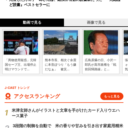
ど読書』ベストセラーに
動画で見る
画像で見る
「異物使用疑惑」元韓
熊本市長、相次ぐ余震
広島原爆の日、小沢一
張
国セーブ王、出場停止
に本音ぽつり「もう嫌
郎氏が高市政権を「戦
ォ
明けマウンドで...
だなぁ」 被災...
前回帰路線」と...
気
J-CAST トレンド
アクセスランキング
もっと見る
米津玄師さんがイラストと文章を手がけたカード入りウエハ
ース菓子
3段階の制御を自動で 米の香りや甘みを引き出す家庭用精米