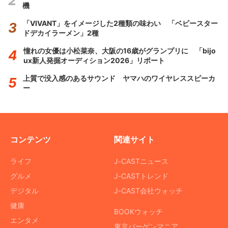
機
「VIVANT」をイメージした2種類の味わい 「ベビースター
ドデカイラーメン」2種
憧れの女優は小松菜奈、大阪の16歳がグランプリに 「bijo
ux新人発掘オーディション2026」リポート
上質で没入感のあるサウンド ヤマハのワイヤレススピーカ
ー
コンテンツ
関連サイト
ライフ
J-CASTニュース
グルメ
J-CASTトレンド
デジタル
J-CAST会社ウォッチ
健康
BOOKウォッチ
エンタメ
東京バーゲンマニア