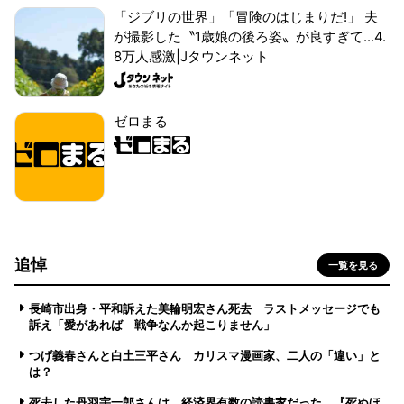
「ジブリの世界」「冒険のはじまりだ!」 夫
が撮影した〝1歳娘の後ろ姿〟が良すぎて...4.
8万人感激|Jタウンネット
ゼロまる
追悼
一覧を見る
長崎市出身・平和訴えた美輪明宏さん死去 ラストメッセージでも
訴え「愛があれば 戦争なんか起こりません」
つげ義春さんと白土三平さん カリスマ漫画家、二人の「違い」と
は？
死去した丹羽宇一郎さんは、経済界有数の読書家だった 『死ぬほ