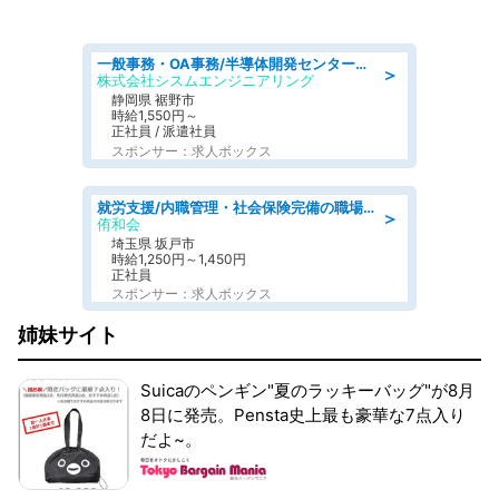
一般事務・OA事務/半導体開発センター内で事務&軽作業スタッフ、募集
＞
株式会社シスムエンジニアリング
静岡県 裾野市
時給1,550円～
正社員 / 派遣社員
スポンサー：求人ボックス
就労支援/内職管理・社会保険完備の職場で生活支援員
＞
侑和会
埼玉県 坂戸市
時給1,250円～1,450円
正社員
スポンサー：求人ボックス
姉妹サイト
Suicaのペンギン"夏のラッキーバッグ"が8月
8日に発売。Pensta史上最も豪華な7点入り
だよ~。